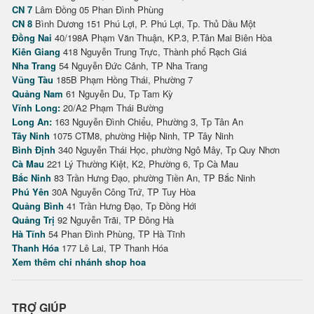
CN 7
Lâm Đồng 05 Phan Đình Phùng
CN 8
Bình Dương 151 Phú Lợi, P. Phú Lợi, Tp. Thủ Dầu Một
Đồng Nai
40/198A Phạm Văn Thuận, KP.3, P.Tân Mai Biên Hòa
Kiên Giang
418 Nguyễn Trung Trực, Thành phố Rạch Giá
Nha Trang
54 Nguyễn Đức Cảnh, TP Nha Trang
Vũng Tàu
185B Phạm Hồng Thái, Phường 7
Quảng Nam
61 Nguyễn Du, Tp Tam Kỳ
Vĩnh Long:
20/A2 Phạm Thái Bường
Long An:
163 Nguyễn Đình Chiểu, Phường 3, Tp Tân An
Tây Ninh
1075 CTM8, phường Hiệp Ninh, TP Tây Ninh
Bình Định
340 Nguyễn Thái Học, phường Ngô Mây, Tp Quy Nhơn
Cà Mau
221 Lý Thường Kiệt, K2, Phường 6, Tp Cà Mau
Bắc Ninh
83 Trần Hưng Đạo, phường Tiền An, TP Bắc Ninh
Phú Yên
30A Nguyễn Công Trứ, TP Tuy Hòa
Quảng Bình
41 Trần Hưng Đạo, Tp Đồng Hới
Quảng Trị
92 Nguyễn Trãi, TP Đông Hà
Hà Tĩnh
54 Phan Đình Phùng, TP Hà Tĩnh
Thanh Hóa
177 Lê Lai, TP Thanh Hóa
Xem thêm chi nhánh shop hoa
TRỢ GIÚP