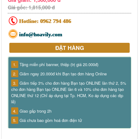
Giá gốc: 1,815,000 đ
Hotline:
0962 794 486
info@hoavily.com
ĐẶT HÀNG
1.
Tặng miễn phí banner, thiệp (trị giá 20.000đ)
2.
Giảm ngay 20.000đ khi Bạn tạo đơn hàng Online
3.
Giảm tiếp 3% cho đơn hàng Bạn tạo ONLINE lần thứ 2, 5%
cho đơn hàng Bạn tạo ONLINE lần 6 và 10% cho đơn hàng tạo
ONLINE thứ 12 (Chỉ áp dụng tại Tp. HCM, Ko áp dụng các dịp
lễ)
4.
Giao gấp trong 2h
5.
Giá chưa bao gồm hoá đơn điện tử