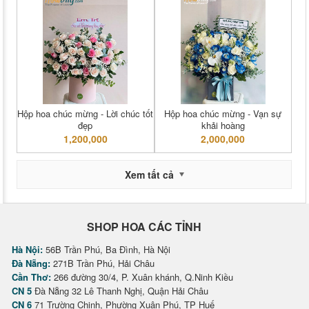
Hộp hoa chúc mừng - Lời chúc tốt
Hộp hoa chúc mừng - Vạn sự
đẹp
khải hoàng
1,200,000
2,000,000
Xem tất cả
SHOP HOA CÁC TỈNH
Hà Nội:
56B Trần Phú, Ba Đình, Hà Nội
Đà Nẵng:
271B Trần Phú, Hải Châu
Cần Thơ:
266 đường 30/4, P. Xuân khánh, Q.Ninh Kiều
CN 5
Đà Nẵng 32 Lê Thanh Nghị, Quận Hải Châu
CN 6
71 Trường Chinh, Phường Xuân Phú, TP Huế