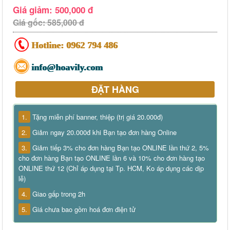
Giá giảm: 500,000 đ
Giá gốc: 585,000 đ
Hotline:
0962 794 486
info@hoavily.com
ĐẶT HÀNG
1.
Tặng miễn phí banner, thiệp (trị giá 20.000đ)
2.
Giảm ngay 20.000đ khi Bạn tạo đơn hàng Online
3.
Giảm tiếp 3% cho đơn hàng Bạn tạo ONLINE lần thứ 2, 5%
cho đơn hàng Bạn tạo ONLINE lần 6 và 10% cho đơn hàng tạo
ONLINE thứ 12 (Chỉ áp dụng tại Tp. HCM, Ko áp dụng các dịp
lễ)
4.
Giao gấp trong 2h
5.
Giá chưa bao gồm hoá đơn điện tử