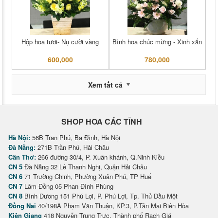
Hộp hoa tươi- Nụ cười vàng
Bình hoa chúc mừng - Xinh xắn
600,000
780,000
Xem tất cả
SHOP HOA CÁC TỈNH
Hà Nội:
56B Trần Phú, Ba Đình, Hà Nội
Đà Nẵng:
271B Trần Phú, Hải Châu
Cần Thơ:
266 đường 30/4, P. Xuân khánh, Q.Ninh Kiều
CN 5
Đà Nẵng 32 Lê Thanh Nghị, Quận Hải Châu
CN 6
71 Trường Chinh, Phường Xuân Phú, TP Huế
CN 7
Lâm Đồng 05 Phan Đình Phùng
CN 8
Bình Dương 151 Phú Lợi, P. Phú Lợi, Tp. Thủ Dầu Một
Đồng Nai
40/198A Phạm Văn Thuận, KP.3, P.Tân Mai Biên Hòa
Kiên Giang
418 Nguyễn Trung Trực, Thành phố Rạch Giá