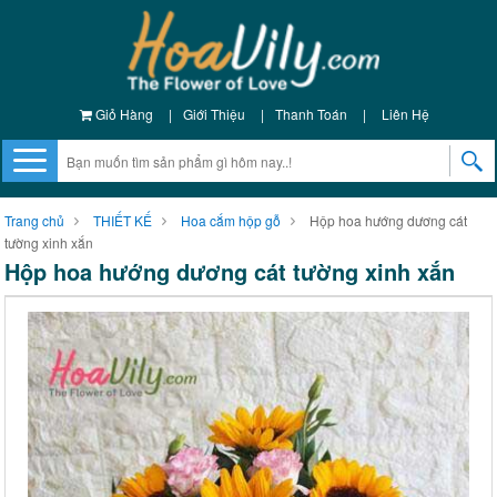
Giỏ Hàng
|
Giới Thiệu
|
Thanh Toán
|
Liên Hệ
Trang chủ
THIẾT KẾ
Hoa cắm hộp gỗ
Hộp hoa hướng dương cát
tường xinh xắn
Hộp hoa hướng dương cát tường xinh xắn