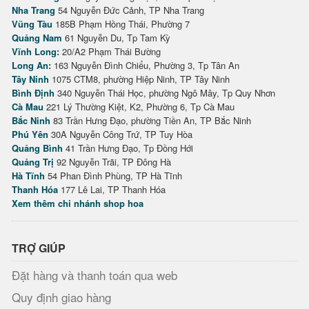
Nha Trang
54 Nguyễn Đức Cảnh, TP Nha Trang
Vũng Tàu
185B Phạm Hồng Thái, Phường 7
Quảng Nam
61 Nguyễn Du, Tp Tam Kỳ
Vĩnh Long:
20/A2 Phạm Thái Bường
Long An:
163 Nguyễn Đình Chiểu, Phường 3, Tp Tân An
Tây Ninh
1075 CTM8, phường Hiệp Ninh, TP Tây Ninh
Bình Định
340 Nguyễn Thái Học, phường Ngô Mây, Tp Quy Nhơn
Cà Mau
221 Lý Thường Kiệt, K2, Phường 6, Tp Cà Mau
Bắc Ninh
83 Trần Hưng Đạo, phường Tiền An, TP Bắc Ninh
Phú Yên
30A Nguyễn Công Trứ, TP Tuy Hòa
Quảng Bình
41 Trần Hưng Đạo, Tp Đồng Hới
Quảng Trị
92 Nguyễn Trãi, TP Đông Hà
Hà Tĩnh
54 Phan Đình Phùng, TP Hà Tĩnh
Thanh Hóa
177 Lê Lai, TP Thanh Hóa
Xem thêm chi nhánh shop hoa
TRỢ GIÚP
Đặt hàng và thanh toán qua web
Quy định giao hàng