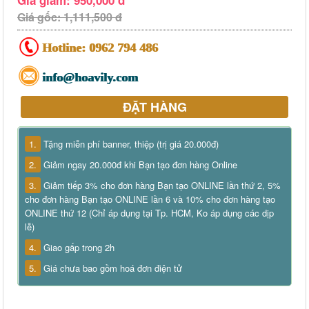
Giá giảm: 950,000 đ
Giá gốc: 1,111,500 đ
Hotline:
0962 794 486
info@hoavily.com
ĐẶT HÀNG
1.
Tặng miễn phí banner, thiệp (trị giá 20.000đ)
2.
Giảm ngay 20.000đ khi Bạn tạo đơn hàng Online
3.
Giảm tiếp 3% cho đơn hàng Bạn tạo ONLINE lần thứ 2, 5%
cho đơn hàng Bạn tạo ONLINE lần 6 và 10% cho đơn hàng tạo
ONLINE thứ 12 (Chỉ áp dụng tại Tp. HCM, Ko áp dụng các dịp
lễ)
4.
Giao gấp trong 2h
5.
Giá chưa bao gồm hoá đơn điện tử