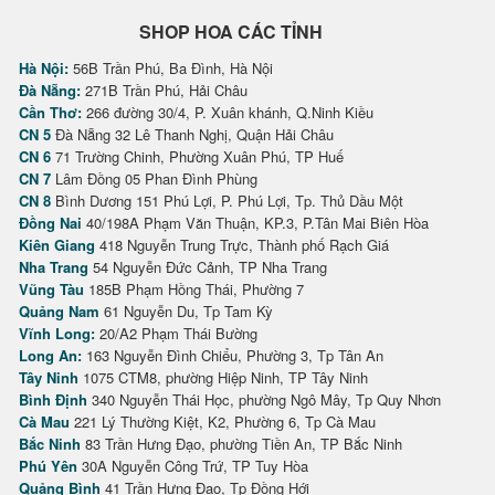
SHOP HOA CÁC TỈNH
Hà Nội:
56B Trần Phú, Ba Đình, Hà Nội
Đà Nẵng:
271B Trần Phú, Hải Châu
Cần Thơ:
266 đường 30/4, P. Xuân khánh, Q.Ninh Kiều
CN 5
Đà Nẵng 32 Lê Thanh Nghị, Quận Hải Châu
CN 6
71 Trường Chinh, Phường Xuân Phú, TP Huế
CN 7
Lâm Đồng 05 Phan Đình Phùng
CN 8
Bình Dương 151 Phú Lợi, P. Phú Lợi, Tp. Thủ Dầu Một
Đồng Nai
40/198A Phạm Văn Thuận, KP.3, P.Tân Mai Biên Hòa
Kiên Giang
418 Nguyễn Trung Trực, Thành phố Rạch Giá
Nha Trang
54 Nguyễn Đức Cảnh, TP Nha Trang
Vũng Tàu
185B Phạm Hồng Thái, Phường 7
Quảng Nam
61 Nguyễn Du, Tp Tam Kỳ
Vĩnh Long:
20/A2 Phạm Thái Bường
Long An:
163 Nguyễn Đình Chiểu, Phường 3, Tp Tân An
Tây Ninh
1075 CTM8, phường Hiệp Ninh, TP Tây Ninh
Bình Định
340 Nguyễn Thái Học, phường Ngô Mây, Tp Quy Nhơn
Cà Mau
221 Lý Thường Kiệt, K2, Phường 6, Tp Cà Mau
Bắc Ninh
83 Trần Hưng Đạo, phường Tiền An, TP Bắc Ninh
Phú Yên
30A Nguyễn Công Trứ, TP Tuy Hòa
Quảng Bình
41 Trần Hưng Đạo, Tp Đồng Hới