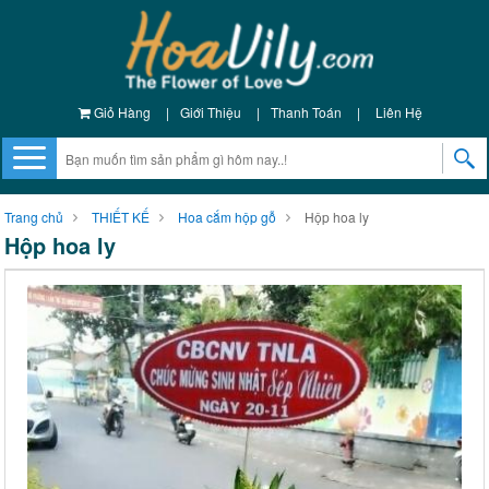
Giỏ Hàng
|
Giới Thiệu
|
Thanh Toán
|
Liên Hệ
Trang chủ
THIẾT KẾ
Hoa cắm hộp gỗ
Hộp hoa ly
Hộp hoa ly