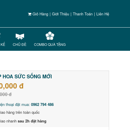
Giỏ Hàng
|
Giới Thiệu
|
Thanh Toán
|
Liên Hệ
 KẾ
CHỦ ĐỀ
COMBO QUÀ TẶNG
P HOA SỨC SỐNG MỚI
0,000 đ
000 đ
iện thoại đặt mua:
0962 794 486
iao hàng trên toàn quốc
iao nhanh
sau 2h đặt hàng