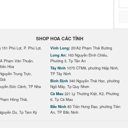
SHOP HOA CÁC TỈNH
151 Phú Lợi, P. Phú Lợi,
Vĩnh Long:
20/A2 Phạm Thái Bường
Long An:
163 Nguyễn Đình Chiểu,
A Phạm Văn Thuận,
Phường 3, Tp Tân An
Biên Hòa
Tây Ninh
1075 CTM8, phường Hiệp Ninh,
Nguyễn Trung Trực,
TP Tây Ninh
Giá
Bình Định
340 Nguyễn Thái Học, phường
uyễn Đức Cảnh, TP Nha
Ngô Mây, Tp Quy Nhơn
Cà Mau
221 Lý Thường Kiệt, K2, Phường
Phạm Hồng Thái,
6, Tp Cà Mau
Bắc Ninh
83 Trần Hưng Đạo, phường Tiền
Nguyễn Du, Tp Tam Kỳ
An, TP Bắc Ninh