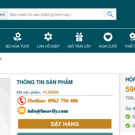
anh
BÓ HOA TƯƠI
LAN HỒ ĐIỆP
GIỎ TRÁI CÂY
HOA CƯỚI
THIẾT
ới
HỘ
THÔNG TIN SẢN PHẨM
59
Mã sản phẩm:
VL56088
708,
Hotline:
0962 794 486
Gọi đ
info@hoavily.com
G
ĐẶT HÀNG
G