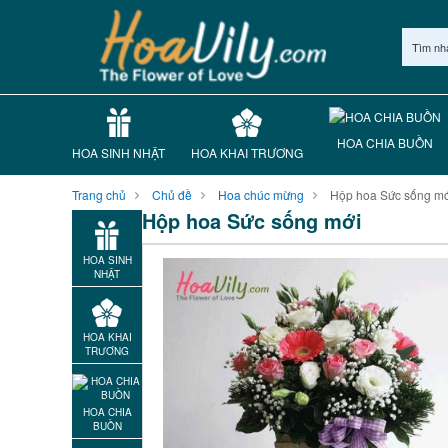
Tìm nh
HOA CHIA BUỒN
HOA SINH NHẬT
HOA KHAI TRƯƠNG
Trang chủ
Chủ đề
Hoa chúc mừng
Hộp hoa Sức sống m
Hộp hoa Sức sống mới
HOA SINH
NHẬT
HOA KHAI
TRƯƠNG
HOA CHIA
BUỒN