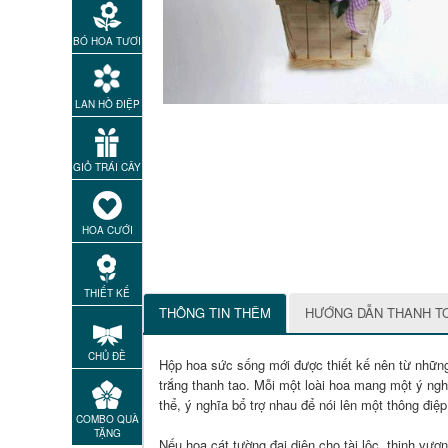
BÓ HOA TƯƠI
LAN HỒ ĐIỆP
GIỎ TRÁI CÂY
HOA CƯỚI
THIẾT KẾ
THÔNG TIN THÊM
HƯỚNG DẪN THANH T
CHỦ ĐỀ
Hộp hoa sức sống mới được thiết kế nên từ những 
trắng thanh tao. Mỗi một loài hoa mang một ý ng
thể, ý nghĩa bổ trợ nhau để nói lên một thông điệ
COMBO QUÀ
TẶNG
Nếu hoa cát tường đại diện cho tài lộc, thịnh vượn