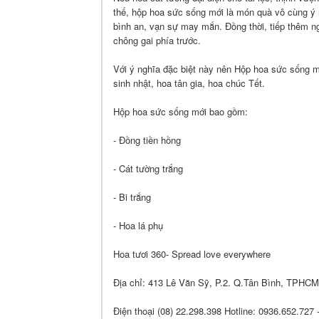
thế, hộp hoa sức sống mới là món quà vô cùng ý ng
bình an, vạn sự may mắn. Đồng thời, tiếp thêm ng
chông gai phía trước.
Với ý nghĩa đặc biệt này nên Hộp hoa sức sống m
sinh nhật, hoa tân gia, hoa chúc Tết.
Hộp hoa sức sống mới bao gồm:
- Đồng tiền hồng
- Cát tường trắng
- Bi trắng
- Hoa lá phụ
Hoa tươi 360- Spread love everywhere
Địa chỉ: 413 Lê Văn Sỹ, P.2. Q.Tân Bình, TPHCM
Điện thoại (08) 22.298.398 Hotline: 0936.652.727