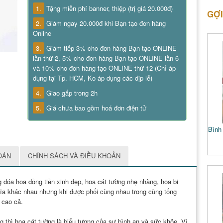
1.
Tặng miễn phí banner, thiệp (trị giá 20.000đ)
GỢI
2.
Giảm ngay 20.000đ khi Bạn tạo đơn hàng
Online
3.
Giảm tiếp 3% cho đơn hàng Bạn tạo ONLINE
lần thứ 2, 5% cho đơn hàng Bạn tạo ONLINE lần 6
và 10% cho đơn hàng tạo ONLINE thứ 12 (Chỉ áp
dụng tại Tp. HCM, Ko áp dụng các dịp lễ)
4.
Giao gấp trong 2h
5.
Giá chưa bao gồm hoá đơn điện tử
Bình 
OÁN
CHÍNH SÁCH VÀ ĐIỀU KHOẢN
đóa hoa đồng tiền xinh đẹp, hoa cát tường nhẹ nhàng, hoa bi
hĩa khác nhau nhưng khi được phối cùng nhau trong cùng tổng
p cao cả.
g thì hoa cát tường là biểu tượng của sự bình an và sức khỏe. Vì