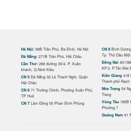
Hà Nội:
56B Trần Phú, Ba Đình, Hà Nội
CN 8
Bình Dương 
Tp. Thủ Dầu Một
Đà Nẵng:
271B Trần Phú, Hải Châu
Đồng Nai
40/198
Cần Thơ:
266 đường 30/4, P. Xuân
KP.3, P.Tân Mai 
khánh, Q.Ninh Kiều
Kiên Giang
418 
CN 5
Đà Nẵng 32 Lê Thanh Nghị, Quận
Thành phố Rạch 
Hải Châu
Nha Trang
54 Ng
CN 6
71 Trường Chinh, Phường Xuân Phú,
Trang
TP Huế
Vũng Tàu
185B 
CN 7
Lâm Đồng 05 Phan Đình Phùng
Phường 7
Quảng Nam
61 