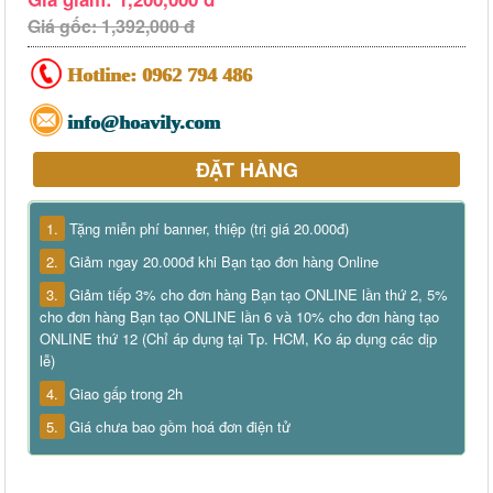
Giá gốc: 1,392,000 đ
Hotline:
0962 794 486
info@hoavily.com
ĐẶT HÀNG
1.
Tặng miễn phí banner, thiệp (trị giá 20.000đ)
2.
Giảm ngay 20.000đ khi Bạn tạo đơn hàng Online
3.
Giảm tiếp 3% cho đơn hàng Bạn tạo ONLINE lần thứ 2, 5%
cho đơn hàng Bạn tạo ONLINE lần 6 và 10% cho đơn hàng tạo
ONLINE thứ 12 (Chỉ áp dụng tại Tp. HCM, Ko áp dụng các dịp
lễ)
4.
Giao gấp trong 2h
5.
Giá chưa bao gồm hoá đơn điện tử