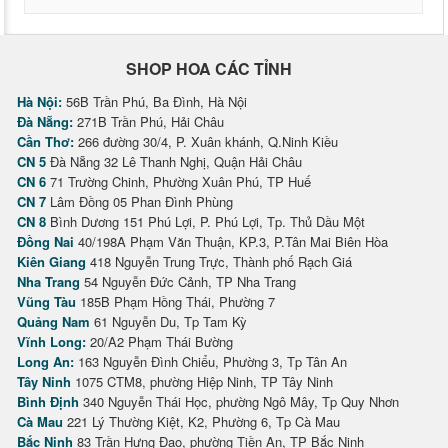
SHOP HOA CÁC TỈNH
Hà Nội:
56B Trần Phú, Ba Đình, Hà Nội
Đà Nẵng:
271B Trần Phú, Hải Châu
Cần Thơ:
266 đường 30/4, P. Xuân khánh, Q.Ninh Kiều
CN 5
Đà Nẵng 32 Lê Thanh Nghị, Quận Hải Châu
CN 6
71 Trường Chinh, Phường Xuân Phú, TP Huế
CN 7
Lâm Đồng 05 Phan Đình Phùng
CN 8
Bình Dương 151 Phú Lợi, P. Phú Lợi, Tp. Thủ Dầu Một
Đồng Nai
40/198A Phạm Văn Thuận, KP.3, P.Tân Mai Biên Hòa
Kiên Giang
418 Nguyễn Trung Trực, Thành phố Rạch Giá
Nha Trang
54 Nguyễn Đức Cảnh, TP Nha Trang
Vũng Tàu
185B Phạm Hồng Thái, Phường 7
Quảng Nam
61 Nguyễn Du, Tp Tam Kỳ
Vĩnh Long:
20/A2 Phạm Thái Bường
Long An:
163 Nguyễn Đình Chiểu, Phường 3, Tp Tân An
Tây Ninh
1075 CTM8, phường Hiệp Ninh, TP Tây Ninh
Bình Định
340 Nguyễn Thái Học, phường Ngô Mây, Tp Quy Nhơn
Cà Mau
221 Lý Thường Kiệt, K2, Phường 6, Tp Cà Mau
Bắc Ninh
83 Trần Hưng Đạo, phường Tiền An, TP Bắc Ninh