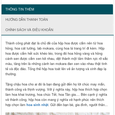
THÔNG TIN THÊM
HƯỚNG DẪN THANH TOÁN
CHÍNH SÁCH VÀ ĐIỀU KHOẢN
Thành công phát đạt là chủ đề của hộp hoa được cắm nên từ hoa
hồng, hoa cát tường, lab mokara, cùng hoa lá trang trí đi kèm. Hộp
hoa được cắm hết sức khéo léo, trong đó hoa hồng vàng và hồng
cánh sen được cắm xen kẽ nhau, dệt thành một tấm thảm rực rỡ sắc
màu, tầng trên là những cành lan mokara đan xen vào nhau thật tinh
tế và độc đáo. Tổng thể hộp hoa toát lên vẻ ấn tượng và xinh đẹp lạ
thường.
Tặng chậu hoa cho ai đó là bạn đang gửi đến họ lời chúc may mắn,
thành công và thịnh vượng. Với ý nghĩa này, hộp hoa thích hợp chọn
làm hoa khai trương, hoa chúc Tết, hoa Tân gia.... Bên cạnh ý nghĩa
về thành công, hộp hoa còn mang ý nghĩa về hạnh phúc nên thích
hợp chọn làm
hoa sinh nhật
. Gửi đến bạn bè, gia đình, người thân...