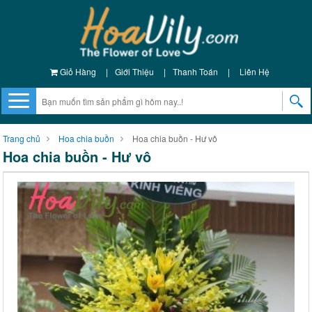
Giỏ Hàng
|
Giới Thiệu
|
Thanh Toán
|
Liên Hệ
Trang chủ
Hoa chia buồn
Hoa chia buồn - Hư vô
Hoa chia buồn - Hư vô