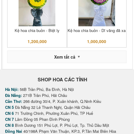
Kệ hoa chia buồn - Biệt ly
Kệ hoa chia buồn - Dĩ vãng đã xa
1,200,000
1,000,000
Xem tất cả
SHOP HOA CÁC TỈNH
Hà Nội:
56B Trần Phú, Ba Đình, Hà Nội
Đà Nẵng:
271B Trần Phú, Hải Châu
Cần Thơ:
266 đường 30/4, P. Xuân khánh, Q.Ninh Kiều
CN 5
Đà Nẵng 32 Lê Thanh Nghị, Quận Hải Châu
CN 6
71 Trường Chinh, Phường Xuân Phú, TP Huế
CN 7
Lâm Đồng 05 Phan Đình Phùng
CN 8
Bình Dương 151 Phú Lợi, P. Phú Lợi, Tp. Thủ Dầu Một
Đồng Nai
40/198A Phạm Văn Thuận, KP.3, P.Tân Mai Biên Hòa