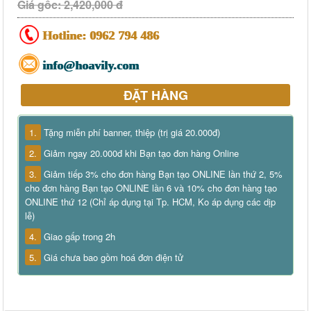
Giá gốc: 2,420,000 đ
Hotline:
0962 794 486
info@hoavily.com
ĐẶT HÀNG
1.
Tặng miễn phí banner, thiệp (trị giá 20.000đ)
2.
Giảm ngay 20.000đ khi Bạn tạo đơn hàng Online
3.
Giảm tiếp 3% cho đơn hàng Bạn tạo ONLINE lần thứ 2, 5%
cho đơn hàng Bạn tạo ONLINE lần 6 và 10% cho đơn hàng tạo
ONLINE thứ 12 (Chỉ áp dụng tại Tp. HCM, Ko áp dụng các dịp
lễ)
4.
Giao gấp trong 2h
5.
Giá chưa bao gồm hoá đơn điện tử