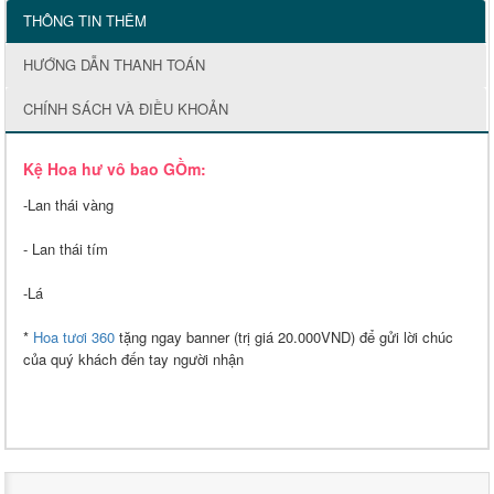
THÔNG TIN THÊM
HƯỚNG DẪN THANH TOÁN
CHÍNH SÁCH VÀ ĐIỀU KHOẢN
Kệ Hoa hư vô bao GỒm:
-Lan thái vàng
- Lan thái tím
-Lá
*
Hoa tươi 360
tặng ngay banner (trị giá 20.000VND) để gửi lời chúc
của quý khách đến tay người nhận