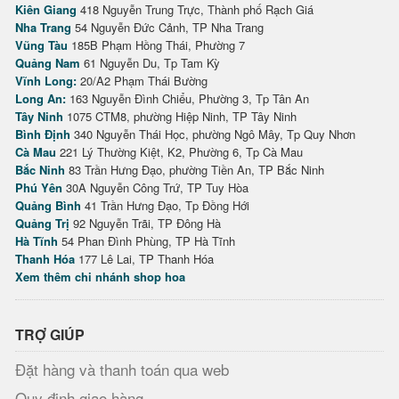
Kiên Giang
418 Nguyễn Trung Trực, Thành phố Rạch Giá
Nha Trang
54 Nguyễn Đức Cảnh, TP Nha Trang
Vũng Tàu
185B Phạm Hồng Thái, Phường 7
Quảng Nam
61 Nguyễn Du, Tp Tam Kỳ
Vĩnh Long:
20/A2 Phạm Thái Bường
Long An:
163 Nguyễn Đình Chiểu, Phường 3, Tp Tân An
Tây Ninh
1075 CTM8, phường Hiệp Ninh, TP Tây Ninh
Bình Định
340 Nguyễn Thái Học, phường Ngô Mây, Tp Quy Nhơn
Cà Mau
221 Lý Thường Kiệt, K2, Phường 6, Tp Cà Mau
Bắc Ninh
83 Trần Hưng Đạo, phường Tiền An, TP Bắc Ninh
Phú Yên
30A Nguyễn Công Trứ, TP Tuy Hòa
Quảng Bình
41 Trần Hưng Đạo, Tp Đồng Hới
Quảng Trị
92 Nguyễn Trãi, TP Đông Hà
Hà Tĩnh
54 Phan Đình Phùng, TP Hà Tĩnh
Thanh Hóa
177 Lê Lai, TP Thanh Hóa
Xem thêm chi nhánh shop hoa
TRỢ GIÚP
Đặt hàng và thanh toán qua web
Quy định giao hàng