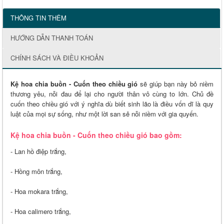
THÔNG TIN THÊM
HƯỚNG DẪN THANH TOÁN
CHÍNH SÁCH VÀ ĐIỀU KHOẢN
Kệ hoa chia buồn - Cuốn theo chiều gió
sẽ giúp bạn này bỏ niềm
thương yêu, nỗi đau để lại cho người thân vô cùng to lớn. Chủ đề
cuốn theo chiều gió với ý nghĩa dù biết sinh lão là điều vốn dĩ là quy
luật của mọi sự sống, như một lời san sẻ nỗi niềm với gia quyến.
Kệ hoa chia buồn - Cuốn theo chiều gió bao gồm:
- Lan hồ điệp trắng,
- Hồng môn trắng,
- Hoa mokara trắng,
- Hoa calimero trắng,