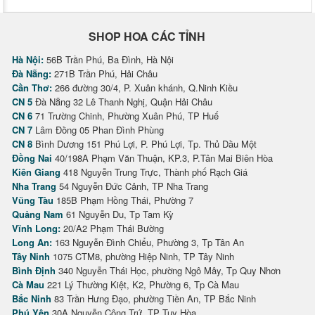
SHOP HOA CÁC TỈNH
Hà Nội:
56B Trần Phú, Ba Đình, Hà Nội
Đà Nẵng:
271B Trần Phú, Hải Châu
Cần Thơ:
266 đường 30/4, P. Xuân khánh, Q.Ninh Kiều
CN 5
Đà Nẵng 32 Lê Thanh Nghị, Quận Hải Châu
CN 6
71 Trường Chinh, Phường Xuân Phú, TP Huế
CN 7
Lâm Đồng 05 Phan Đình Phùng
CN 8
Bình Dương 151 Phú Lợi, P. Phú Lợi, Tp. Thủ Dầu Một
Đồng Nai
40/198A Phạm Văn Thuận, KP.3, P.Tân Mai Biên Hòa
Kiên Giang
418 Nguyễn Trung Trực, Thành phố Rạch Giá
Nha Trang
54 Nguyễn Đức Cảnh, TP Nha Trang
Vũng Tàu
185B Phạm Hồng Thái, Phường 7
Quảng Nam
61 Nguyễn Du, Tp Tam Kỳ
Vĩnh Long:
20/A2 Phạm Thái Bường
Long An:
163 Nguyễn Đình Chiểu, Phường 3, Tp Tân An
Tây Ninh
1075 CTM8, phường Hiệp Ninh, TP Tây Ninh
Bình Định
340 Nguyễn Thái Học, phường Ngô Mây, Tp Quy Nhơn
Cà Mau
221 Lý Thường Kiệt, K2, Phường 6, Tp Cà Mau
Bắc Ninh
83 Trần Hưng Đạo, phường Tiền An, TP Bắc Ninh
Phú Yên
30A Nguyễn Công Trứ, TP Tuy Hòa