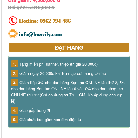
Giá gốc: 5,310,000 đ
Hotline:
0962 794 486
info@hoavily.com
ĐẶT HÀNG
1.
Tặng miễn phí banner, thiệp (trị giá 20.000đ)
2.
Giảm ngay 20.000đ khi Bạn tạo đơn hàng Online
3.
Giảm tiếp 3% cho đơn hàng Bạn tạo ONLINE lần thứ 2, 5%
cho đơn hàng Bạn tạo ONLINE lần 6 và 10% cho đơn hàng tạo
ONLINE thứ 12 (Chỉ áp dụng tại Tp. HCM, Ko áp dụng các dịp
lễ)
4.
Giao gấp trong 2h
5.
Giá chưa bao gồm hoá đơn điện tử