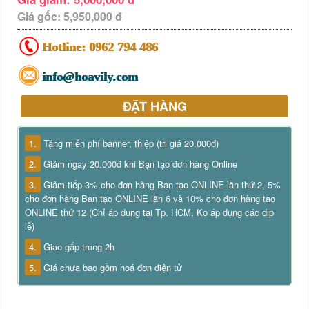
Giá gốc: 5,950,000 đ
Hotline:
0962 794 486
info@hoavily.com
ĐẶT HÀNG
1.
Tặng miễn phí banner, thiệp (trị giá 20.000đ)
2.
Giảm ngay 20.000đ khi Bạn tạo đơn hàng Online
3.
Giảm tiếp 3% cho đơn hàng Bạn tạo ONLINE lần thứ 2, 5%
cho đơn hàng Bạn tạo ONLINE lần 6 và 10% cho đơn hàng tạo
ONLINE thứ 12 (Chỉ áp dụng tại Tp. HCM, Ko áp dụng các dịp
lễ)
4.
Giao gấp trong 2h
5.
Giá chưa bao gồm hoá đơn điện tử