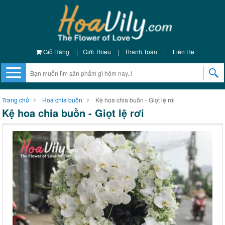
Giỏ Hàng
|
Giới Thiệu
|
Thanh Toán
|
Liên Hệ
Trang chủ
Hoa chia buồn
Kệ hoa chia buồn - Giọt lệ rơi
Kệ hoa chia buồn - Giọt lệ rơi