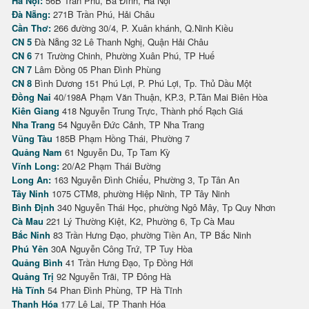
Hà Nội:
56B Trần Phú, Ba Đình, Hà Nội
Đà Nẵng:
271B Trần Phú, Hải Châu
Cần Thơ:
266 đường 30/4, P. Xuân khánh, Q.Ninh Kiều
CN 5
Đà Nẵng 32 Lê Thanh Nghị, Quận Hải Châu
CN 6
71 Trường Chinh, Phường Xuân Phú, TP Huế
CN 7
Lâm Đồng 05 Phan Đình Phùng
CN 8
Bình Dương 151 Phú Lợi, P. Phú Lợi, Tp. Thủ Dầu Một
Đồng Nai
40/198A Phạm Văn Thuận, KP.3, P.Tân Mai Biên Hòa
Kiên Giang
418 Nguyễn Trung Trực, Thành phố Rạch Giá
Nha Trang
54 Nguyễn Đức Cảnh, TP Nha Trang
Vũng Tàu
185B Phạm Hồng Thái, Phường 7
Quảng Nam
61 Nguyễn Du, Tp Tam Kỳ
Vĩnh Long:
20/A2 Phạm Thái Bường
Long An:
163 Nguyễn Đình Chiểu, Phường 3, Tp Tân An
Tây Ninh
1075 CTM8, phường Hiệp Ninh, TP Tây Ninh
Bình Định
340 Nguyễn Thái Học, phường Ngô Mây, Tp Quy Nhơn
Cà Mau
221 Lý Thường Kiệt, K2, Phường 6, Tp Cà Mau
Bắc Ninh
83 Trần Hưng Đạo, phường Tiền An, TP Bắc Ninh
Phú Yên
30A Nguyễn Công Trứ, TP Tuy Hòa
Quảng Bình
41 Trần Hưng Đạo, Tp Đồng Hới
Quảng Trị
92 Nguyễn Trãi, TP Đông Hà
Hà Tĩnh
54 Phan Đình Phùng, TP Hà Tĩnh
Thanh Hóa
177 Lê Lai, TP Thanh Hóa