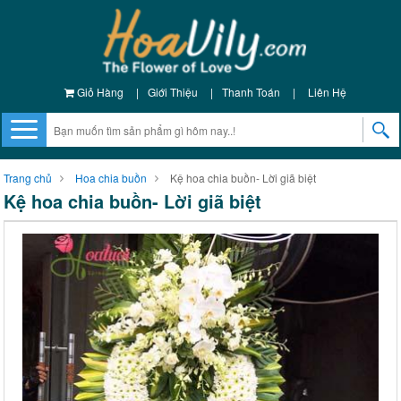
Giỏ Hàng
|
Giới Thiệu
|
Thanh Toán
|
Liên Hệ
Trang chủ
Hoa chia buồn
Kệ hoa chia buồn- Lời giã biệt
Kệ hoa chia buồn- Lời giã biệt