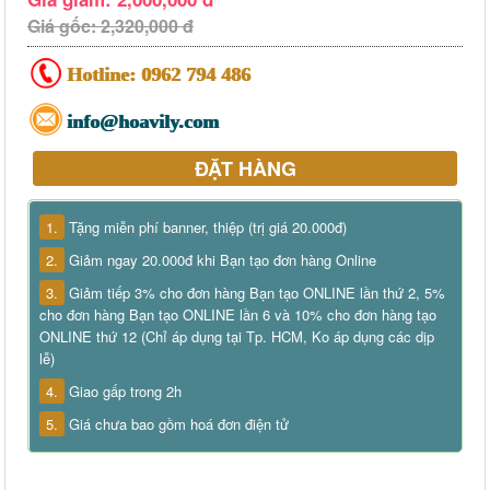
Giá gốc: 2,320,000 đ
Hotline:
0962 794 486
info@hoavily.com
ĐẶT HÀNG
1.
Tặng miễn phí banner, thiệp (trị giá 20.000đ)
2.
Giảm ngay 20.000đ khi Bạn tạo đơn hàng Online
3.
Giảm tiếp 3% cho đơn hàng Bạn tạo ONLINE lần thứ 2, 5%
cho đơn hàng Bạn tạo ONLINE lần 6 và 10% cho đơn hàng tạo
ONLINE thứ 12 (Chỉ áp dụng tại Tp. HCM, Ko áp dụng các dịp
lễ)
4.
Giao gấp trong 2h
5.
Giá chưa bao gồm hoá đơn điện tử