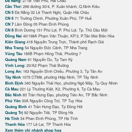
Đà Nẵng:
271B Trần Phú, Hải Châu
Cần Thơ:
266 đường 30/4, P. Xuân khánh, Q.Ninh Kiều
CN 5
Đà Nẵng 32 Lê Thanh Nghị, Quận Hải Châu
CN 6
71 Trường Chinh, Phường Xuân Phú, TP Huế
CN 7
Lâm Đồng 05 Phan Đình Phùng
CN 8
Bình Dương 151 Phú Lợi, P. Phú Lợi, Tp. Thủ Dầu Một
Đồng Nai
40/198A Phạm Văn Thuận, KP.3, P.Tân Mai Biên Hòa
Kiên Giang
418 Nguyễn Trung Trực, Thành phố Rạch Giá
Nha Trang
54 Nguyễn Đức Cảnh, TP Nha Trang
Vũng Tàu
185B Phạm Hồng Thái, Phường 7
Quảng Nam
61 Nguyễn Du, Tp Tam Kỳ
Vĩnh Long:
20/A2 Phạm Thái Bường
Long An:
163 Nguyễn Đình Chiểu, Phường 3, Tp Tân An
Tây Ninh
1075 CTM8, phường Hiệp Ninh, TP Tây Ninh
Bình Định
340 Nguyễn Thái Học, phường Ngô Mây, Tp Quy Nhơn
Cà Mau
221 Lý Thường Kiệt, K2, Phường 6, Tp Cà Mau
Bắc Ninh
83 Trần Hưng Đạo, phường Tiền An, TP Bắc Ninh
Phú Yên
30A Nguyễn Công Trứ, TP Tuy Hòa
Quảng Bình
41 Trần Hưng Đạo, Tp Đồng Hới
Quảng Trị
92 Nguyễn Trãi, TP Đông Hà
Hà Tĩnh
54 Phan Đình Phùng, TP Hà Tĩnh
Thanh Hóa
177 Lê Lai, TP Thanh Hóa
Xem thêm chi nhánh shop hoa