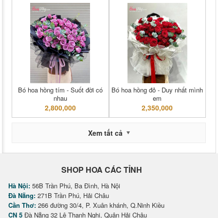
Bó hoa hồng tím - Suốt đời có
Bó hoa hồng đỏ - Duy nhất mình
nhau
em
2,800,000
2,350,000
Xem tất cả
SHOP HOA CÁC TỈNH
Hà Nội:
56B Trần Phú, Ba Đình, Hà Nội
Đà Nẵng:
271B Trần Phú, Hải Châu
Cần Thơ:
266 đường 30/4, P. Xuân khánh, Q.Ninh Kiều
CN 5
Đà Nẵng 32 Lê Thanh Nghị, Quận Hải Châu