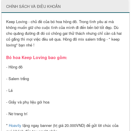
CHÍNH SÁCH VÀ ĐIỀU KHOẢN
Keep Loving - chủ đề của bó hoa hồng đỏ. Trong tình yêu ai mà
không muốn giữ cho cuộc tình của mình đi đến bến bờ tốt đẹp. Dù
cho quãng đường đi đó có chông gai thử thách nhưng chỉ cần cả hai
cố gắng thì mọi việc đều sẽ qua. Hồng đỏ mix salem trắng - " keep
loving" bạn nhé !
Bó hoa Keep Loving bao gồm:
- Hồng đỏ
- Salem trắng
- Lá
- Giấy và phụ liệu gói hoa
- Nơ trang trí
*
Hoavily
tặng ngay banner (trị giá 20.000VND) để gửi lời chúc của