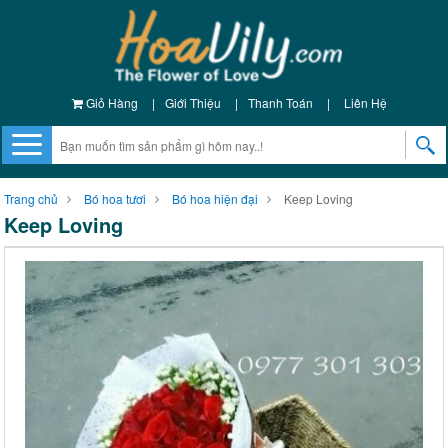
Giỏ Hàng
|
Giới Thiệu
|
Thanh Toán
|
Liên Hệ
Trang chủ
Bó hoa tươi
Bó hoa hiện đại
Keep Loving
Keep Loving