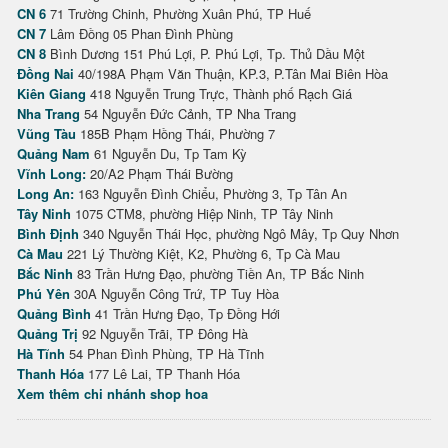
CN 6
71 Trường Chinh, Phường Xuân Phú, TP Huế
CN 7
Lâm Đồng 05 Phan Đình Phùng
CN 8
Bình Dương 151 Phú Lợi, P. Phú Lợi, Tp. Thủ Dầu Một
Đồng Nai
40/198A Phạm Văn Thuận, KP.3, P.Tân Mai Biên Hòa
Kiên Giang
418 Nguyễn Trung Trực, Thành phố Rạch Giá
Nha Trang
54 Nguyễn Đức Cảnh, TP Nha Trang
Vũng Tàu
185B Phạm Hồng Thái, Phường 7
Quảng Nam
61 Nguyễn Du, Tp Tam Kỳ
Vĩnh Long:
20/A2 Phạm Thái Bường
Long An:
163 Nguyễn Đình Chiểu, Phường 3, Tp Tân An
Tây Ninh
1075 CTM8, phường Hiệp Ninh, TP Tây Ninh
Bình Định
340 Nguyễn Thái Học, phường Ngô Mây, Tp Quy Nhơn
Cà Mau
221 Lý Thường Kiệt, K2, Phường 6, Tp Cà Mau
Bắc Ninh
83 Trần Hưng Đạo, phường Tiền An, TP Bắc Ninh
Phú Yên
30A Nguyễn Công Trứ, TP Tuy Hòa
Quảng Bình
41 Trần Hưng Đạo, Tp Đồng Hới
Quảng Trị
92 Nguyễn Trãi, TP Đông Hà
Hà Tĩnh
54 Phan Đình Phùng, TP Hà Tĩnh
Thanh Hóa
177 Lê Lai, TP Thanh Hóa
Xem thêm chi nhánh shop hoa