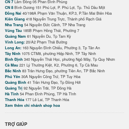
CN 7
Lâm Đồng 05 Phan Đình Phùng
CN 8
Bình Dương 151 Phú Lợi, P. Phú Lợi, Tp. Thủ Dầu Một
Đồng Nai
40/198A Phạm Văn Thuận, KP.3, P.Tân Mai Biên Hòa
Kiên Giang
418 Nguyễn Trung Trực, Thành phố Rạch Giá
Nha Trang
54 Nguyễn Đức Cảnh, TP Nha Trang
Vũng Tàu
185B Phạm Hồng Thái, Phường 7
Quảng Nam
61 Nguyễn Du, Tp Tam Kỳ
Vĩnh Long:
20/A2 Phạm Thái Bường
Long An:
163 Nguyễn Đình Chiểu, Phường 3, Tp Tân An
Tây Ninh
1075 CTM8, phường Hiệp Ninh, TP Tây Ninh
Bình Định
340 Nguyễn Thái Học, phường Ngô Mây, Tp Quy Nhơn
Cà Mau
221 Lý Thường Kiệt, K2, Phường 6, Tp Cà Mau
Bắc Ninh
83 Trần Hưng Đạo, phường Tiền An, TP Bắc Ninh
Phú Yên
30A Nguyễn Công Trứ, TP Tuy Hòa
Quảng Bình
41 Trần Hưng Đạo, Tp Đồng Hới
Quảng Trị
92 Nguyễn Trãi, TP Đông Hà
Hà Tĩnh
54 Phan Đình Phùng, TP Hà Tĩnh
Thanh Hóa
177 Lê Lai, TP Thanh Hóa
Xem thêm chi nhánh shop hoa
TRỢ GIÚP