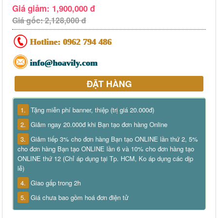
Giá giảm: 1,900,000 đ
Giá gốc: 2,128,000 đ
Hotline:
0962 794 486
info@hoavily.com
ĐẶT HÀNG
1.
Tặng miễn phí banner, thiệp (trị giá 20.000đ)
2.
Giảm ngay 20.000đ khi Bạn tạo đơn hàng Online
3.
Giảm tiếp 3% cho đơn hàng Bạn tạo ONLINE lần thứ 2, 5%
cho đơn hàng Bạn tạo ONLINE lần 6 và 10% cho đơn hàng tạo
ONLINE thứ 12 (Chỉ áp dụng tại Tp. HCM, Ko áp dụng các dịp
lễ)
4.
Giao gấp trong 2h
5.
Giá chưa bao gồm hoá đơn điện tử