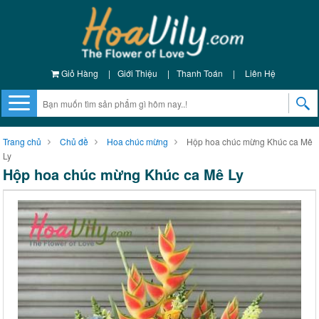
Giỏ Hàng
|
Giới Thiệu
|
Thanh Toán
|
Liên Hệ
Trang chủ
Chủ đề
Hoa chúc mừng
Hộp hoa chúc mừng Khúc ca Mê
Ly
Hộp hoa chúc mừng Khúc ca Mê Ly