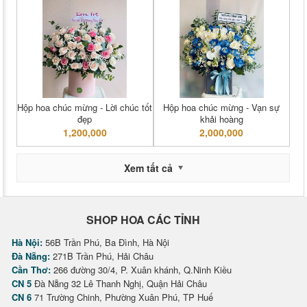
Hộp hoa chúc mừng - Lời chúc tốt
Hộp hoa chúc mừng - Vạn sự
đẹp
khải hoàng
1,200,000
2,000,000
Xem tất cả
SHOP HOA CÁC TỈNH
Hà Nội:
56B Trần Phú, Ba Đình, Hà Nội
Đà Nẵng:
271B Trần Phú, Hải Châu
Cần Thơ:
266 đường 30/4, P. Xuân khánh, Q.Ninh Kiều
CN 5
Đà Nẵng 32 Lê Thanh Nghị, Quận Hải Châu
CN 6
71 Trường Chinh, Phường Xuân Phú, TP Huế