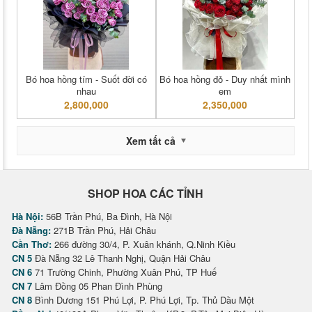
Bó hoa hồng tím - Suốt đời có
Bó hoa hồng đỏ - Duy nhất mình
nhau
em
2,800,000
2,350,000
Xem tất cả
SHOP HOA CÁC TỈNH
Hà Nội:
56B Trần Phú, Ba Đình, Hà Nội
Đà Nẵng:
271B Trần Phú, Hải Châu
Cần Thơ:
266 đường 30/4, P. Xuân khánh, Q.Ninh Kiều
CN 5
Đà Nẵng 32 Lê Thanh Nghị, Quận Hải Châu
CN 6
71 Trường Chinh, Phường Xuân Phú, TP Huế
CN 7
Lâm Đồng 05 Phan Đình Phùng
CN 8
Bình Dương 151 Phú Lợi, P. Phú Lợi, Tp. Thủ Dầu Một