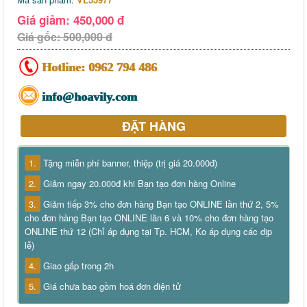
Giá giảm: 450,000 đ
Giá gốc: 500,000 đ
Hotline:
0962 794 486
info@hoavily.com
ĐẶT HÀNG
1.
Tặng miễn phí banner, thiệp (trị giá 20.000đ)
2.
Giảm ngay 20.000đ khi Bạn tạo đơn hàng Online
3.
Giảm tiếp 3% cho đơn hàng Bạn tạo ONLINE lần thứ 2, 5%
cho đơn hàng Bạn tạo ONLINE lần 6 và 10% cho đơn hàng tạo
ONLINE thứ 12 (Chỉ áp dụng tại Tp. HCM, Ko áp dụng các dịp
lễ)
4.
Giao gấp trong 2h
5.
Giá chưa bao gồm hoá đơn điện tử