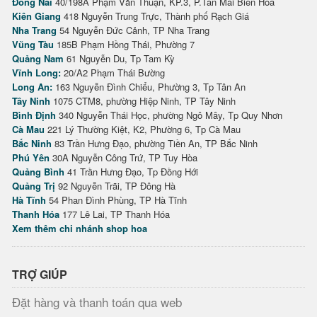
Đồng Nai
40/198A Phạm Văn Thuận, KP.3, P.Tân Mai Biên Hòa
Kiên Giang
418 Nguyễn Trung Trực, Thành phố Rạch Giá
Nha Trang
54 Nguyễn Đức Cảnh, TP Nha Trang
Vũng Tàu
185B Phạm Hồng Thái, Phường 7
Quảng Nam
61 Nguyễn Du, Tp Tam Kỳ
Vĩnh Long:
20/A2 Phạm Thái Bường
Long An:
163 Nguyễn Đình Chiểu, Phường 3, Tp Tân An
Tây Ninh
1075 CTM8, phường Hiệp Ninh, TP Tây Ninh
Bình Định
340 Nguyễn Thái Học, phường Ngô Mây, Tp Quy Nhơn
Cà Mau
221 Lý Thường Kiệt, K2, Phường 6, Tp Cà Mau
Bắc Ninh
83 Trần Hưng Đạo, phường Tiền An, TP Bắc Ninh
Phú Yên
30A Nguyễn Công Trứ, TP Tuy Hòa
Quảng Bình
41 Trần Hưng Đạo, Tp Đồng Hới
Quảng Trị
92 Nguyễn Trãi, TP Đông Hà
Hà Tĩnh
54 Phan Đình Phùng, TP Hà Tĩnh
Thanh Hóa
177 Lê Lai, TP Thanh Hóa
Xem thêm chi nhánh shop hoa
TRỢ GIÚP
Đặt hàng và thanh toán qua web