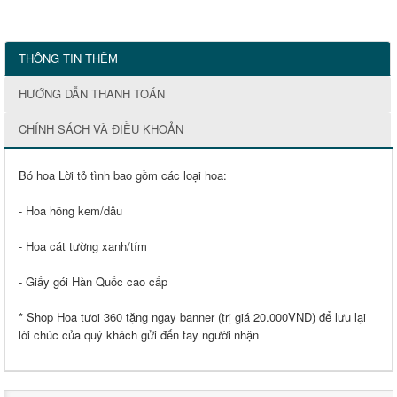
THÔNG TIN THÊM
HƯỚNG DẪN THANH TOÁN
CHÍNH SÁCH VÀ ĐIỀU KHOẢN
Bó hoa Lời tỏ tình bao gồm các loại hoa:
- Hoa hồng kem/dâu
- Hoa cát tường xanh/tím
- Giấy gói Hàn Quốc cao cấp
* Shop Hoa tươi 360 tặng ngay banner (trị giá 20.000VND) để lưu lại
lời chúc của quý khách gửi đến tay người nhận