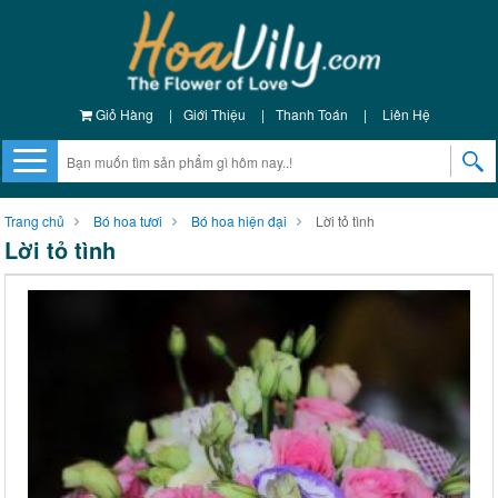
Giỏ Hàng
|
Giới Thiệu
|
Thanh Toán
|
Liên Hệ
Trang chủ
Bó hoa tươi
Bó hoa hiện đại
Lời tỏ tình
Lời tỏ tình