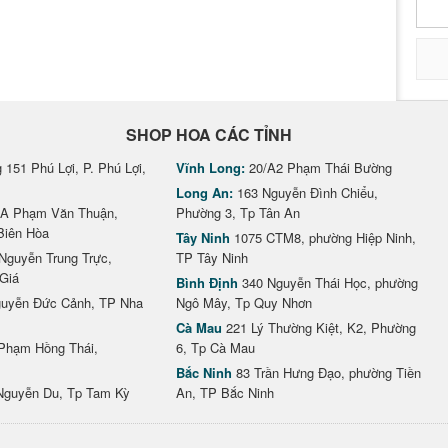
SHOP HOA CÁC TỈNH
151 Phú Lợi, P. Phú Lợi,
Vĩnh Long:
20/A2 Phạm Thái Bường
Long An:
163 Nguyễn Đình Chiểu,
A Phạm Văn Thuận,
Phường 3, Tp Tân An
Biên Hòa
Tây Ninh
1075 CTM8, phường Hiệp Ninh,
Nguyễn Trung Trực,
TP Tây Ninh
Giá
Bình Định
340 Nguyễn Thái Học, phường
uyễn Đức Cảnh, TP Nha
Ngô Mây, Tp Quy Nhơn
Cà Mau
221 Lý Thường Kiệt, K2, Phường
Phạm Hồng Thái,
6, Tp Cà Mau
Bắc Ninh
83 Trần Hưng Đạo, phường Tiền
Nguyễn Du, Tp Tam Kỳ
An, TP Bắc Ninh