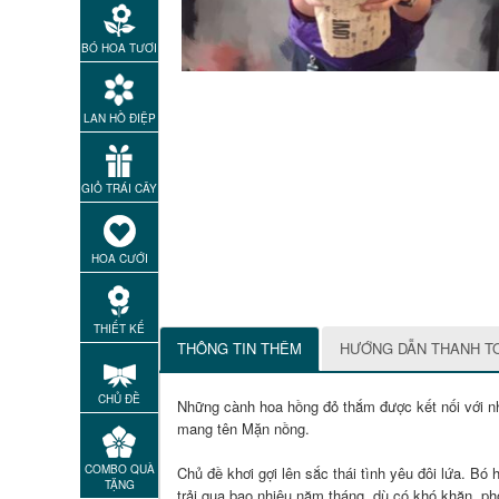
BÓ HOA TƯƠI
LAN HỒ ĐIỆP
GIỎ TRÁI CÂY
HOA CƯỚI
THIẾT KẾ
THÔNG TIN THÊM
HƯỚNG DẪN THANH T
CHỦ ĐỀ
Những cành hoa hồng đỏ thắm được kết nối với nh
mang tên Mặn nồng.
COMBO QUÀ
Chủ đề khơi gợi lên sắc thái tình yêu đôi lứa. B
TẶNG
trải qua bao nhiêu năm tháng, dù có khó khăn, p