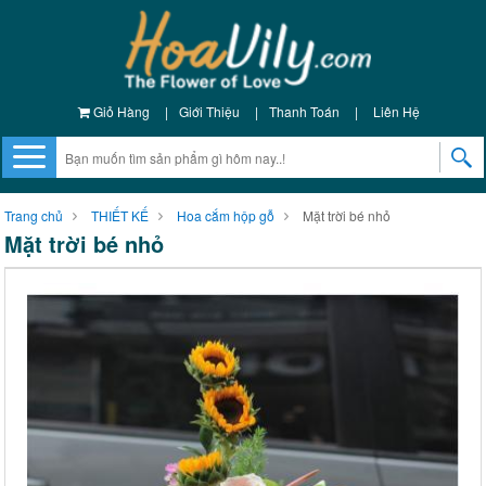
Giỏ Hàng
|
Giới Thiệu
|
Thanh Toán
|
Liên Hệ
Trang chủ
THIẾT KẾ
Hoa cắm hộp gỗ
Mặt trời bé nhỏ
Mặt trời bé nhỏ