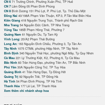
CN 6
71 Trường Chinh, Phường Xuân Phú, TP Huế
CN 7
Lâm Đồng 05 Phan Đình Phùng
CN 8
Bình Dương 151 Phú Lợi, P. Phú Lợi, Tp. Thủ Dầu Một
Đồng Nai
40/198A Phạm Văn Thuận, KP.3, P.Tân Mai Biên Hòa
Kiên Giang
418 Nguyễn Trung Trực, Thành phố Rạch Giá
Nha Trang
54 Nguyễn Đức Cảnh, TP Nha Trang
Vũng Tàu
185B Phạm Hồng Thái, Phường 7
Quảng Nam
61 Nguyễn Du, Tp Tam Kỳ
Vĩnh Long:
20/A2 Phạm Thái Bường
Long An:
163 Nguyễn Đình Chiểu, Phường 3, Tp Tân An
Tây Ninh
1075 CTM8, phường Hiệp Ninh, TP Tây Ninh
Bình Định
340 Nguyễn Thái Học, phường Ngô Mây, Tp Quy Nhơn
Cà Mau
221 Lý Thường Kiệt, K2, Phường 6, Tp Cà Mau
Bắc Ninh
83 Trần Hưng Đạo, phường Tiền An, TP Bắc Ninh
Phú Yên
30A Nguyễn Công Trứ, TP Tuy Hòa
Quảng Bình
41 Trần Hưng Đạo, Tp Đồng Hới
Quảng Trị
92 Nguyễn Trãi, TP Đông Hà
Hà Tĩnh
54 Phan Đình Phùng, TP Hà Tĩnh
Thanh Hóa
177 Lê Lai, TP Thanh Hóa
Xem thêm chi nhánh shop hoa