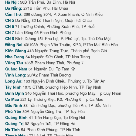
Hà Nội:
56B Trần Phú, Ba Đình, Hà Nội
Đà Nẵng:
271B Trần Phú, Hải Châu
Cần Thơ:
266 đường 30/4, P. Xuân khánh, Q.Ninh Kiều
CN 5
Đà Nẵng 32 Lê Thanh Nghị, Quận Hải Châu
CN 6
71 Trường Chinh, Phường Xuân Phú, TP Huế
CN 7
Lâm Đồng 05 Phan Đình Phùng
CN 8
Bình Dương 151 Phú Lợi, P. Phú Lợi, Tp. Thủ Dầu Một
Đồng Nai
40/198A Phạm Văn Thuận, KP.3, P.Tân Mai Biên Hòa
Kiên Giang
418 Nguyễn Trung Trực, Thành phố Rạch Giá
Nha Trang
54 Nguyễn Đức Cảnh, TP Nha Trang
Vũng Tàu
185B Phạm Hồng Thái, Phường 7
Quảng Nam
61 Nguyễn Du, Tp Tam Kỳ
Vĩnh Long:
20/A2 Phạm Thái Bường
Long An:
163 Nguyễn Đình Chiểu, Phường 3, Tp Tân An
Tây Ninh
1075 CTM8, phường Hiệp Ninh, TP Tây Ninh
Bình Định
340 Nguyễn Thái Học, phường Ngô Mây, Tp Quy Nhơn
Cà Mau
221 Lý Thường Kiệt, K2, Phường 6, Tp Cà Mau
Bắc Ninh
83 Trần Hưng Đạo, phường Tiền An, TP Bắc Ninh
Phú Yên
30A Nguyễn Công Trứ, TP Tuy Hòa
Quảng Bình
41 Trần Hưng Đạo, Tp Đồng Hới
Quảng Trị
92 Nguyễn Trãi, TP Đông Hà
Hà Tĩnh
54 Phan Đình Phùng, TP Hà Tĩnh
Thanh Hóa
177 Lê Lai, TP Thanh Hóa