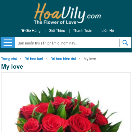
Giỏ Hàng
|
Giới Thiệu
|
Thanh Toán
|
Liên Hệ
Trang chủ
Bó hoa tươi
Bó hoa hiện đại
My love
My love