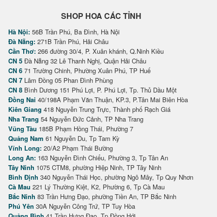
SHOP HOA CÁC TỈNH
Hà Nội:
56B Trần Phú, Ba Đình, Hà Nội
Đà Nẵng:
271B Trần Phú, Hải Châu
Cần Thơ:
266 đường 30/4, P. Xuân khánh, Q.Ninh Kiều
CN 5
Đà Nẵng 32 Lê Thanh Nghị, Quận Hải Châu
CN 6
71 Trường Chinh, Phường Xuân Phú, TP Huế
CN 7
Lâm Đồng 05 Phan Đình Phùng
CN 8
Bình Dương 151 Phú Lợi, P. Phú Lợi, Tp. Thủ Dầu Một
Đồng Nai
40/198A Phạm Văn Thuận, KP.3, P.Tân Mai Biên Hòa
Kiên Giang
418 Nguyễn Trung Trực, Thành phố Rạch Giá
Nha Trang
54 Nguyễn Đức Cảnh, TP Nha Trang
Vũng Tàu
185B Phạm Hồng Thái, Phường 7
Quảng Nam
61 Nguyễn Du, Tp Tam Kỳ
Vĩnh Long:
20/A2 Phạm Thái Bường
Long An:
163 Nguyễn Đình Chiểu, Phường 3, Tp Tân An
Tây Ninh
1075 CTM8, phường Hiệp Ninh, TP Tây Ninh
Bình Định
340 Nguyễn Thái Học, phường Ngô Mây, Tp Quy Nhơn
Cà Mau
221 Lý Thường Kiệt, K2, Phường 6, Tp Cà Mau
Bắc Ninh
83 Trần Hưng Đạo, phường Tiền An, TP Bắc Ninh
Phú Yên
30A Nguyễn Công Trứ, TP Tuy Hòa
Quảng Bình
41 Trần Hưng Đạo, Tp Đồng Hới