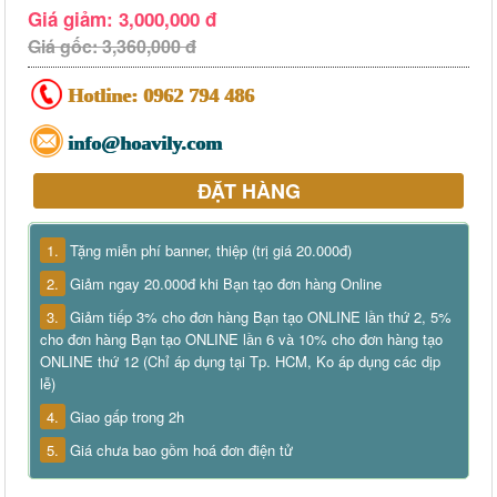
Giá giảm: 3,000,000 đ
Giá gốc: 3,360,000 đ
Hotline:
0962 794 486
info@hoavily.com
ĐẶT HÀNG
1.
Tặng miễn phí banner, thiệp (trị giá 20.000đ)
2.
Giảm ngay 20.000đ khi Bạn tạo đơn hàng Online
3.
Giảm tiếp 3% cho đơn hàng Bạn tạo ONLINE lần thứ 2, 5%
cho đơn hàng Bạn tạo ONLINE lần 6 và 10% cho đơn hàng tạo
ONLINE thứ 12 (Chỉ áp dụng tại Tp. HCM, Ko áp dụng các dịp
lễ)
4.
Giao gấp trong 2h
5.
Giá chưa bao gồm hoá đơn điện tử