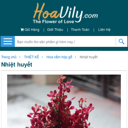
Giỏ Hàng
|
Giới Thiệu
|
Thanh Toán
|
Liên Hệ
Trang chủ
THIẾT KẾ
Hoa cắm hộp gỗ
Nhiệt huyết
Nhiệt huyết