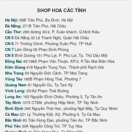
SHOP HOA CÁC TỈNH
Hà Nội:
56B Trần Phú, Ba Đình, Hà Nội
Đà Nẵng:
271B Trần Phú, Hải Châu
Cần Thơ:
266 đường 30/4, P. Xuân khánh, Q.Ninh Kiều
CN 5
Đà Nẵng 32 Lê Thanh Nghị, Quận Hải Châu
CN 6
71 Trường Chinh, Phường Xuân Phú, TP Huế
CN 7
Lâm Đồng 05 Phan Đình Phùng
CN 8
Bình Dương 151 Phú Lợi, P. Phú Lợi, Tp. Thủ Dầu Một
Đồng Nai
40/198A Phạm Văn Thuận, KP.3, P.Tân Mai Biên Hòa
Kiên Giang
418 Nguyễn Trung Trực, Thành phố Rạch Giá
Nha Trang
54 Nguyễn Đức Cảnh, TP Nha Trang
Vũng Tàu
185B Phạm Hồng Thái, Phường 7
Quảng Nam
61 Nguyễn Du, Tp Tam Kỳ
Vĩnh Long:
20/A2 Phạm Thái Bường
Long An:
163 Nguyễn Đình Chiểu, Phường 3, Tp Tân An
Tây Ninh
1075 CTM8, phường Hiệp Ninh, TP Tây Ninh
Bình Định
340 Nguyễn Thái Học, phường Ngô Mây, Tp Quy Nhơn
Cà Mau
221 Lý Thường Kiệt, K2, Phường 6, Tp Cà Mau
Bắc Ninh
83 Trần Hưng Đạo, phường Tiền An, TP Bắc Ninh
Phú Yên
30A Nguyễn Công Trứ, TP Tuy Hòa
Quảng Bình
41 Trần Hưng Đạo, Tp Đồng Hới