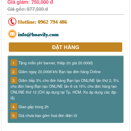
Giá giảm: 750,000 đ
Giá gốc: 877,500 đ
Hotline:
0962 794 486
info@hoavily.com
ĐẶT HÀNG
1.
Tặng miễn phí banner, thiệp (trị giá 20.000đ)
2.
Giảm ngay 20.000đ khi Bạn tạo đơn hàng Online
3.
Giảm tiếp 3% cho đơn hàng Bạn tạo ONLINE lần thứ 2, 5%
cho đơn hàng Bạn tạo ONLINE lần 6 và 10% cho đơn hàng tạo
ONLINE thứ 12 (Chỉ áp dụng tại Tp. HCM, Ko áp dụng các dịp
lễ)
4.
Giao gấp trong 2h
5.
Giá chưa bao gồm hoá đơn điện tử