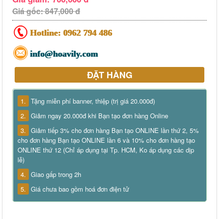
Giá gốc: 847,000 đ
Hotline:
0962 794 486
info@hoavily.com
ĐẶT HÀNG
1.
Tặng miễn phí banner, thiệp (trị giá 20.000đ)
2.
Giảm ngay 20.000đ khi Bạn tạo đơn hàng Online
3.
Giảm tiếp 3% cho đơn hàng Bạn tạo ONLINE lần thứ 2, 5%
cho đơn hàng Bạn tạo ONLINE lần 6 và 10% cho đơn hàng tạo
ONLINE thứ 12 (Chỉ áp dụng tại Tp. HCM, Ko áp dụng các dịp
lễ)
4.
Giao gấp trong 2h
5.
Giá chưa bao gồm hoá đơn điện tử