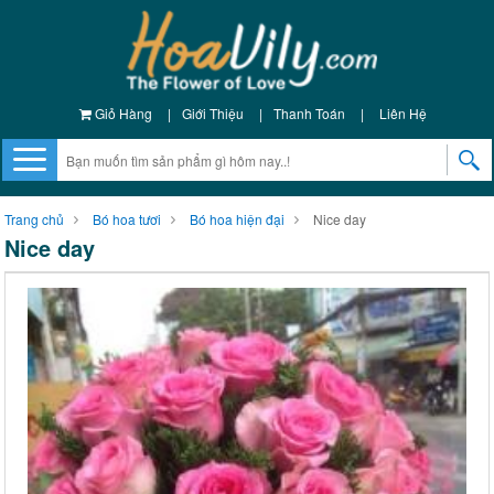
Giỏ Hàng
|
Giới Thiệu
|
Thanh Toán
|
Liên Hệ
Trang chủ
Bó hoa tươi
Bó hoa hiện đại
Nice day
Nice day