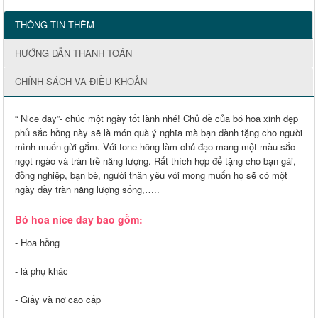
THÔNG TIN THÊM
HƯỚNG DẪN THANH TOÁN
CHÍNH SÁCH VÀ ĐIỀU KHOẢN
“ Nice day”- chúc một ngày tốt lành nhé! Chủ đề của bó hoa xinh đẹp
phủ sắc hồng này sẽ là món quà ý nghĩa mà bạn dành tặng cho người
mình muốn gửi gắm. Với tone hồng làm chủ đạo mang một màu sắc
ngọt ngào và tràn trề năng lượng. Rất thích hợp để tặng cho bạn gái,
đồng nghiệp, bạn bè, người thân yêu với mong muốn họ sẽ có một
ngày đầy tràn năng lượng sống,…..
Bó hoa nice day bao gồm:
- Hoa hồng
- lá phụ khác
- Giấy và nơ cao cấp