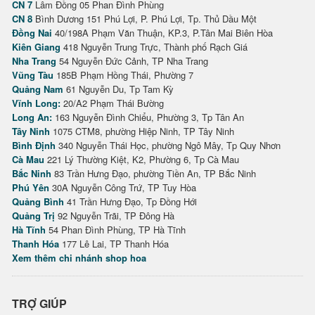
CN 7
Lâm Đồng 05 Phan Đình Phùng
CN 8
Bình Dương 151 Phú Lợi, P. Phú Lợi, Tp. Thủ Dầu Một
Đồng Nai
40/198A Phạm Văn Thuận, KP.3, P.Tân Mai Biên Hòa
Kiên Giang
418 Nguyễn Trung Trực, Thành phố Rạch Giá
Nha Trang
54 Nguyễn Đức Cảnh, TP Nha Trang
Vũng Tàu
185B Phạm Hồng Thái, Phường 7
Quảng Nam
61 Nguyễn Du, Tp Tam Kỳ
Vĩnh Long:
20/A2 Phạm Thái Bường
Long An:
163 Nguyễn Đình Chiểu, Phường 3, Tp Tân An
Tây Ninh
1075 CTM8, phường Hiệp Ninh, TP Tây Ninh
Bình Định
340 Nguyễn Thái Học, phường Ngô Mây, Tp Quy Nhơn
Cà Mau
221 Lý Thường Kiệt, K2, Phường 6, Tp Cà Mau
Bắc Ninh
83 Trần Hưng Đạo, phường Tiền An, TP Bắc Ninh
Phú Yên
30A Nguyễn Công Trứ, TP Tuy Hòa
Quảng Bình
41 Trần Hưng Đạo, Tp Đồng Hới
Quảng Trị
92 Nguyễn Trãi, TP Đông Hà
Hà Tĩnh
54 Phan Đình Phùng, TP Hà Tĩnh
Thanh Hóa
177 Lê Lai, TP Thanh Hóa
Xem thêm chi nhánh shop hoa
TRỢ GIÚP