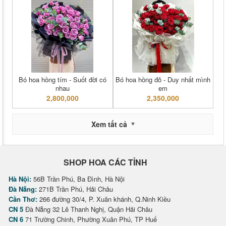
Bó hoa hồng tím - Suốt đời có
Bó hoa hồng đỏ - Duy nhất mình
nhau
em
2,800,000
2,350,000
Xem tất cả
SHOP HOA CÁC TỈNH
Hà Nội:
56B Trần Phú, Ba Đình, Hà Nội
Đà Nẵng:
271B Trần Phú, Hải Châu
Cần Thơ:
266 đường 30/4, P. Xuân khánh, Q.Ninh Kiều
CN 5
Đà Nẵng 32 Lê Thanh Nghị, Quận Hải Châu
CN 6
71 Trường Chinh, Phường Xuân Phú, TP Huế