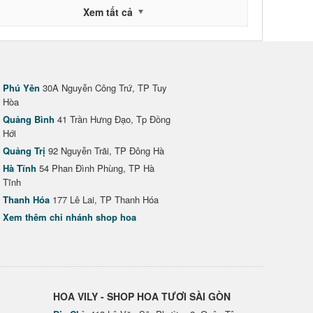
Xem tất cả
Phú Yên
30A Nguyễn Công Trứ, TP Tuy
Hòa
Quảng Bình
41 Trần Hưng Đạo, Tp Đồng
Hới
Quảng Trị
92 Nguyễn Trãi, TP Đông Hà
Hà Tĩnh
54 Phan Đình Phùng, TP Hà
Tĩnh
Thanh Hóa
177 Lê Lai, TP Thanh Hóa
Xem thêm chi nhánh shop hoa
HOA VILY - SHOP HOA TƯƠI SÀI GÒN