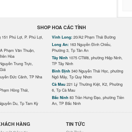
SHOP HOA CÁC TỈNH
151 Phú Lợi, P. Phú Lợi,
Vĩnh Long:
20/A2 Phạm Thái Bường
Long An:
163 Nguyễn Đình Chiểu,
A Phạm Văn Thuận,
Phường 3, Tp Tân An
Biên Hòa
Tây Ninh
1075 CTM8, phường Hiệp Ninh,
Nguyễn Trung Trực,
TP Tây Ninh
Giá
Bình Định
340 Nguyễn Thái Học, phường
uyễn Đức Cảnh, TP Nha
Ngô Mây, Tp Quy Nhơn
Cà Mau
221 Lý Thường Kiệt, K2, Phường
Phạm Hồng Thái,
6, Tp Cà Mau
Bắc Ninh
83 Trần Hưng Đạo, phường Tiền
Nguyễn Du, Tp Tam Kỳ
An, TP Bắc Ninh
KHÁCH HÀNG
TIN TỨC