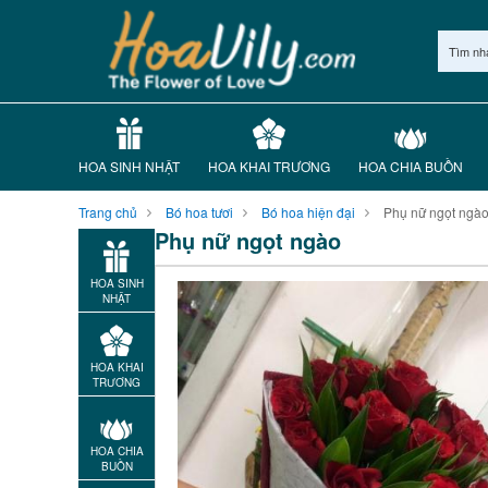
Tìm nh
HOA SINH NHẬT
HOA KHAI TRƯƠNG
HOA CHIA BUỒN
Trang chủ
Bó hoa tươi
Bó hoa hiện đại
Phụ nữ ngọt ngà
Phụ nữ ngọt ngào
HOA SINH
NHẬT
HOA KHAI
TRƯƠNG
HOA CHIA
BUỒN