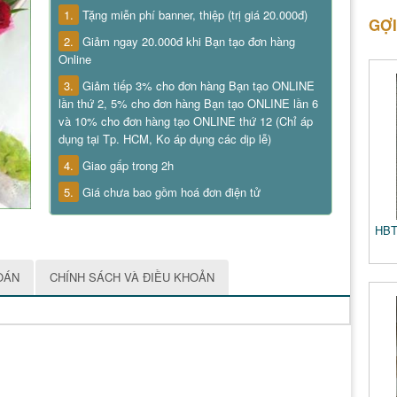
1.
Tặng miễn phí banner, thiệp (trị giá 20.000đ)
GỢI
2.
Giảm ngay 20.000đ khi Bạn tạo đơn hàng
Online
3.
Giảm tiếp 3% cho đơn hàng Bạn tạo ONLINE
lần thứ 2, 5% cho đơn hàng Bạn tạo ONLINE lần 6
và 10% cho đơn hàng tạo ONLINE thứ 12 (Chỉ áp
dụng tại Tp. HCM, Ko áp dụng các dịp lễ)
4.
Giao gấp trong 2h
5.
Giá chưa bao gồm hoá đơn điện tử
HBT
OÁN
CHÍNH SÁCH VÀ ĐIỀU KHOẢN