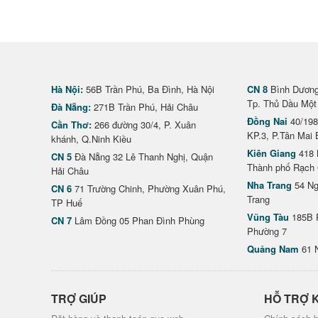
Hà Nội:
56B Trần Phú, Ba Đình, Hà Nội
CN 8
Bình Dương 
Tp. Thủ Dầu Một
Đà Nẵng:
271B Trần Phú, Hải Châu
Đồng Nai
40/198
Cần Thơ:
266 đường 30/4, P. Xuân
KP.3, P.Tân Mai 
khánh, Q.Ninh Kiều
Kiên Giang
418 
CN 5
Đà Nẵng 32 Lê Thanh Nghị, Quận
Thành phố Rạch 
Hải Châu
Nha Trang
54 Ng
CN 6
71 Trường Chinh, Phường Xuân Phú,
Trang
TP Huế
Vũng Tàu
185B 
CN 7
Lâm Đồng 05 Phan Đình Phùng
Phường 7
Quảng Nam
61 
TRỢ GIÚP
HỖ TRỢ 