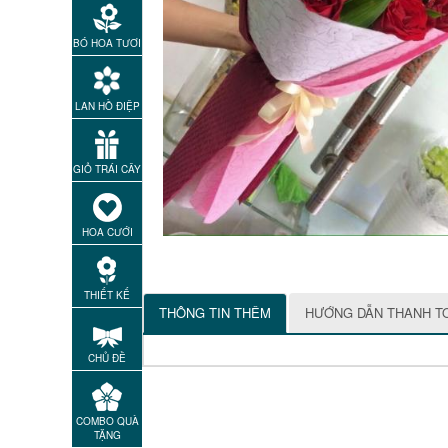
BÓ HOA TƯƠI
LAN HỒ ĐIỆP
GIỎ TRÁI CÂY
HOA CƯỚI
THIẾT KẾ
THÔNG TIN THÊM
HƯỚNG DẪN THANH T
CHỦ ĐỀ
COMBO QUÀ
TẶNG