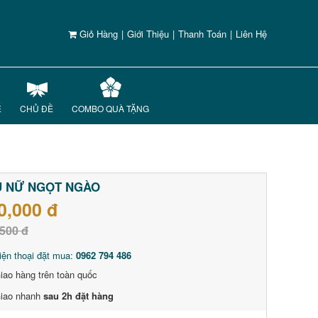
Giỏ Hàng
|
Giới Thiệu
|
Thanh Toán
|
Liên Hệ
Ế
CHỦ ĐỀ
COMBO QUÀ TẶNG
Ụ NỮ NGỌT NGÀO
0,000 đ
500 đ
iện thoại đặt mua:
0962 794 486
iao hàng trên toàn quốc
iao nhanh
sau 2h đặt hàng