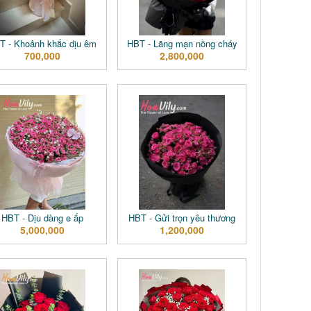
T - Khoảnh khắc dịu êm
HBT - Lãng mạn nồng cháy
700,000
2,800,000
HBT - Dịu dàng e ấp
HBT - Gửi trọn yêu thương
5,000,000
1,200,000