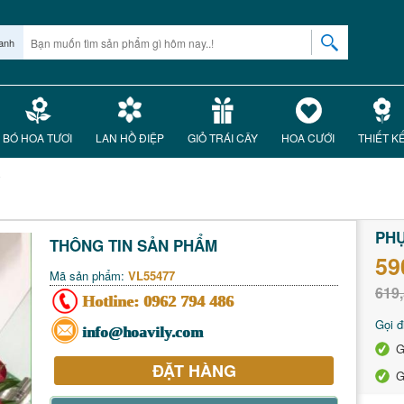
anh
BÓ HOA TƯƠI
LAN HỒ ĐIỆP
GIỎ TRÁI CÂY
HOA CƯỚI
THIẾT K
o
PH
THÔNG TIN SẢN PHẨM
59
Mã sản phẩm:
VL55477
619,
Hotline:
0962 794 486
Gọi đ
info@hoavily.com
G
ĐẶT HÀNG
G