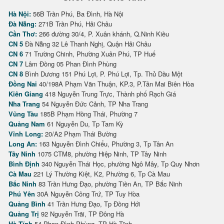
Hà Nội:
56B Trần Phú, Ba Đình, Hà Nội
Đà Nẵng:
271B Trần Phú, Hải Châu
Cần Thơ:
266 đường 30/4, P. Xuân khánh, Q.Ninh Kiều
CN 5
Đà Nẵng 32 Lê Thanh Nghị, Quận Hải Châu
CN 6
71 Trường Chinh, Phường Xuân Phú, TP Huế
CN 7
Lâm Đồng 05 Phan Đình Phùng
CN 8
Bình Dương 151 Phú Lợi, P. Phú Lợi, Tp. Thủ Dầu Một
Đồng Nai
40/198A Phạm Văn Thuận, KP.3, P.Tân Mai Biên Hòa
Kiên Giang
418 Nguyễn Trung Trực, Thành phố Rạch Giá
Nha Trang
54 Nguyễn Đức Cảnh, TP Nha Trang
Vũng Tàu
185B Phạm Hồng Thái, Phường 7
Quảng Nam
61 Nguyễn Du, Tp Tam Kỳ
Vĩnh Long:
20/A2 Phạm Thái Bường
Long An:
163 Nguyễn Đình Chiểu, Phường 3, Tp Tân An
Tây Ninh
1075 CTM8, phường Hiệp Ninh, TP Tây Ninh
Bình Định
340 Nguyễn Thái Học, phường Ngô Mây, Tp Quy Nhơn
Cà Mau
221 Lý Thường Kiệt, K2, Phường 6, Tp Cà Mau
Bắc Ninh
83 Trần Hưng Đạo, phường Tiền An, TP Bắc Ninh
Phú Yên
30A Nguyễn Công Trứ, TP Tuy Hòa
Quảng Bình
41 Trần Hưng Đạo, Tp Đồng Hới
Quảng Trị
92 Nguyễn Trãi, TP Đông Hà
Hà Tĩnh
54 Phan Đình Phùng, TP Hà Tĩnh