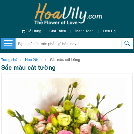
Giỏ Hàng
|
Giới Thiệu
|
Thanh Toán
|
Liên Hệ
Trang chủ
Hoa 20/11
Sắc màu cát tường
Sắc màu cát tường