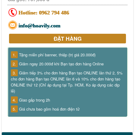
Hotline:
0962 794 486
info@hoavily.com
ĐẶT HÀNG
1.
Tặng miễn phí banner, thiệp (trị giá 20.000đ)
2.
Giảm ngay 20.000đ khi Bạn tạo đơn hàng Online
3.
Giảm tiếp 3% cho đơn hàng Bạn tạo ONLINE lần thứ 2, 5%
cho đơn hàng Bạn tạo ONLINE lần 6 và 10% cho đơn hàng tạo
ONLINE thứ 12 (Chỉ áp dụng tại Tp. HCM, Ko áp dụng các dịp
lễ)
4.
Giao gấp trong 2h
5.
Giá chưa bao gồm hoá đơn điện tử