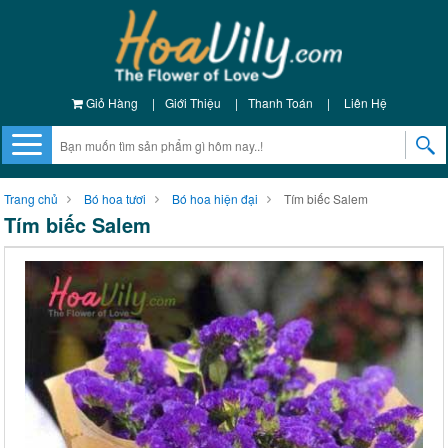
Giỏ Hàng
|
Giới Thiệu
|
Thanh Toán
|
Liên Hệ
Trang chủ
Bó hoa tươi
Bó hoa hiện đại
Tím biếc Salem
Tím biếc Salem