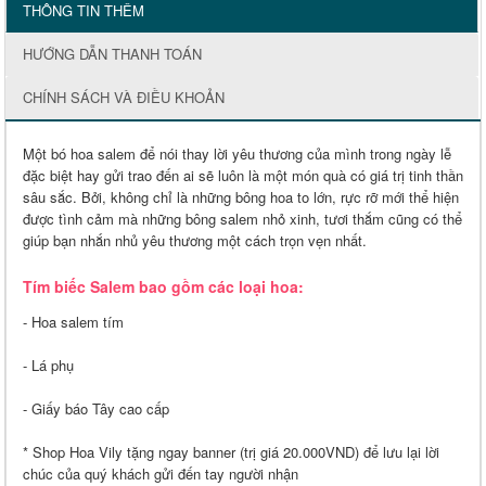
THÔNG TIN THÊM
HƯỚNG DẪN THANH TOÁN
CHÍNH SÁCH VÀ ĐIỀU KHOẢN
Một bó hoa salem để nói thay lời yêu thương của mình trong ngày lễ
đặc biệt hay gửi trao đến ai sẽ luôn là một món quà có giá trị tinh thần
sâu sắc. Bởi, không chỉ là những bông hoa to lớn, rực rỡ mới thể hiện
được tình cảm mà những bông salem nhỏ xinh, tươi thắm cũng có thể
giúp bạn nhắn nhủ yêu thương một cách trọn vẹn nhất.
Tím biếc Salem bao gồm các loại hoa:
- Hoa salem tím
- Lá phụ
- Giấy báo Tây cao cấp
* Shop Hoa Vily tặng ngay banner (trị giá 20.000VND) để lưu lại lời
chúc của quý khách gửi đến tay người nhận