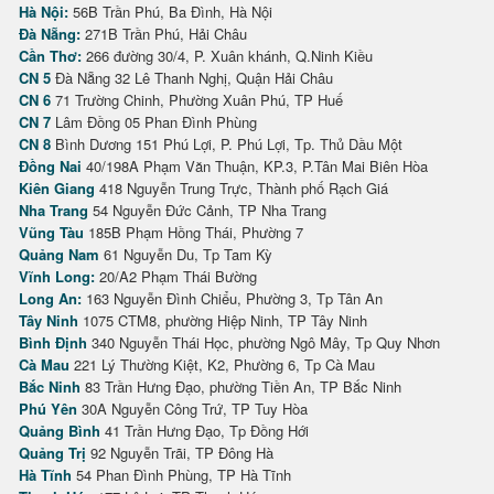
Hà Nội:
56B Trần Phú, Ba Đình, Hà Nội
Đà Nẵng:
271B Trần Phú, Hải Châu
Cần Thơ:
266 đường 30/4, P. Xuân khánh, Q.Ninh Kiều
CN 5
Đà Nẵng 32 Lê Thanh Nghị, Quận Hải Châu
CN 6
71 Trường Chinh, Phường Xuân Phú, TP Huế
CN 7
Lâm Đồng 05 Phan Đình Phùng
CN 8
Bình Dương 151 Phú Lợi, P. Phú Lợi, Tp. Thủ Dầu Một
Đồng Nai
40/198A Phạm Văn Thuận, KP.3, P.Tân Mai Biên Hòa
Kiên Giang
418 Nguyễn Trung Trực, Thành phố Rạch Giá
Nha Trang
54 Nguyễn Đức Cảnh, TP Nha Trang
Vũng Tàu
185B Phạm Hồng Thái, Phường 7
Quảng Nam
61 Nguyễn Du, Tp Tam Kỳ
Vĩnh Long:
20/A2 Phạm Thái Bường
Long An:
163 Nguyễn Đình Chiểu, Phường 3, Tp Tân An
Tây Ninh
1075 CTM8, phường Hiệp Ninh, TP Tây Ninh
Bình Định
340 Nguyễn Thái Học, phường Ngô Mây, Tp Quy Nhơn
Cà Mau
221 Lý Thường Kiệt, K2, Phường 6, Tp Cà Mau
Bắc Ninh
83 Trần Hưng Đạo, phường Tiền An, TP Bắc Ninh
Phú Yên
30A Nguyễn Công Trứ, TP Tuy Hòa
Quảng Bình
41 Trần Hưng Đạo, Tp Đồng Hới
Quảng Trị
92 Nguyễn Trãi, TP Đông Hà
Hà Tĩnh
54 Phan Đình Phùng, TP Hà Tĩnh