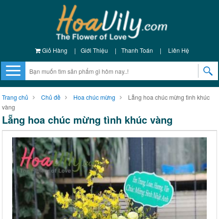
Giỏ Hàng
|
Giới Thiệu
|
Thanh Toán
|
Liên Hệ
Trang chủ
Chủ đề
Hoa chúc mừng
Lẵng hoa chúc mừng tình khúc
vàng
Lẵng hoa chúc mừng tình khúc vàng