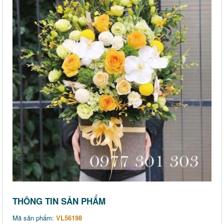
THÔNG TIN SẢN PHẨM
Mã sản phẩm:
VL56198