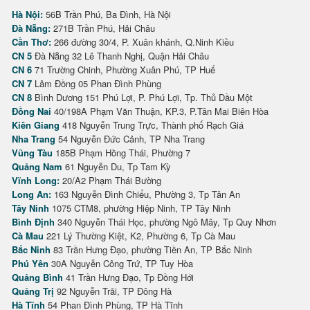
Hà Nội:
56B Trần Phú, Ba Đình, Hà Nội
Đà Nẵng:
271B Trần Phú, Hải Châu
Cần Thơ:
266 đường 30/4, P. Xuân khánh, Q.Ninh Kiều
CN 5
Đà Nẵng 32 Lê Thanh Nghị, Quận Hải Châu
CN 6
71 Trường Chinh, Phường Xuân Phú, TP Huế
CN 7
Lâm Đồng 05 Phan Đình Phùng
CN 8
Bình Dương 151 Phú Lợi, P. Phú Lợi, Tp. Thủ Dầu Một
Đồng Nai
40/198A Phạm Văn Thuận, KP.3, P.Tân Mai Biên Hòa
Kiên Giang
418 Nguyễn Trung Trực, Thành phố Rạch Giá
Nha Trang
54 Nguyễn Đức Cảnh, TP Nha Trang
Vũng Tàu
185B Phạm Hồng Thái, Phường 7
Quảng Nam
61 Nguyễn Du, Tp Tam Kỳ
Vĩnh Long:
20/A2 Phạm Thái Bường
Long An:
163 Nguyễn Đình Chiểu, Phường 3, Tp Tân An
Tây Ninh
1075 CTM8, phường Hiệp Ninh, TP Tây Ninh
Bình Định
340 Nguyễn Thái Học, phường Ngô Mây, Tp Quy Nhơn
Cà Mau
221 Lý Thường Kiệt, K2, Phường 6, Tp Cà Mau
Bắc Ninh
83 Trần Hưng Đạo, phường Tiền An, TP Bắc Ninh
Phú Yên
30A Nguyễn Công Trứ, TP Tuy Hòa
Quảng Bình
41 Trần Hưng Đạo, Tp Đồng Hới
Quảng Trị
92 Nguyễn Trãi, TP Đông Hà
Hà Tĩnh
54 Phan Đình Phùng, TP Hà Tĩnh