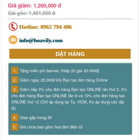
Giá giảm: 1,200,000 đ
Giá gốc: 1,481,000 đ
Hotline:
0962 794 486
info@hoavily.com
ĐẶT HÀNG
1.
Tặng miễn phí banner, thiệp (trị giá 20.000đ)
2.
Giảm ngay 20.000đ khi Bạn tạo đơn hàng Online
3.
Giảm tiếp 3% cho đơn hàng Bạn tạo ONLINE lần thứ 2, 5%
cho đơn hàng Bạn tạo ONLINE lần 6 và 10% cho đơn hàng tạo
ONLINE thứ 12 (Chỉ áp dụng tại Tp. HCM, Ko áp dụng các dịp
lễ)
4.
Giao gấp trong 2h
5.
Giá chưa bao gồm hoá đơn điện tử