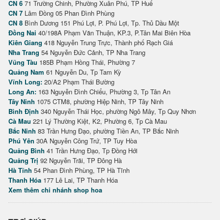
CN 6
71 Trường Chinh, Phường Xuân Phú, TP Huế
CN 7
Lâm Đồng 05 Phan Đình Phùng
CN 8
Bình Dương 151 Phú Lợi, P. Phú Lợi, Tp. Thủ Dầu Một
Đồng Nai
40/198A Phạm Văn Thuận, KP.3, P.Tân Mai Biên Hòa
Kiên Giang
418 Nguyễn Trung Trực, Thành phố Rạch Giá
Nha Trang
54 Nguyễn Đức Cảnh, TP Nha Trang
Vũng Tàu
185B Phạm Hồng Thái, Phường 7
Quảng Nam
61 Nguyễn Du, Tp Tam Kỳ
Vĩnh Long:
20/A2 Phạm Thái Bường
Long An:
163 Nguyễn Đình Chiểu, Phường 3, Tp Tân An
Tây Ninh
1075 CTM8, phường Hiệp Ninh, TP Tây Ninh
Bình Định
340 Nguyễn Thái Học, phường Ngô Mây, Tp Quy Nhơn
Cà Mau
221 Lý Thường Kiệt, K2, Phường 6, Tp Cà Mau
Bắc Ninh
83 Trần Hưng Đạo, phường Tiền An, TP Bắc Ninh
Phú Yên
30A Nguyễn Công Trứ, TP Tuy Hòa
Quảng Bình
41 Trần Hưng Đạo, Tp Đồng Hới
Quảng Trị
92 Nguyễn Trãi, TP Đông Hà
Hà Tĩnh
54 Phan Đình Phùng, TP Hà Tĩnh
Thanh Hóa
177 Lê Lai, TP Thanh Hóa
Xem thêm chi nhánh shop hoa