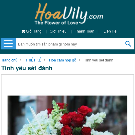
Giỏ Hàng
|
Giới Thiệu
|
Thanh Toán
|
Liên Hệ
Trang chủ
THIẾT KẾ
Hoa cắm hộp gỗ
Tình yêu sét đánh
Tình yêu sét đánh