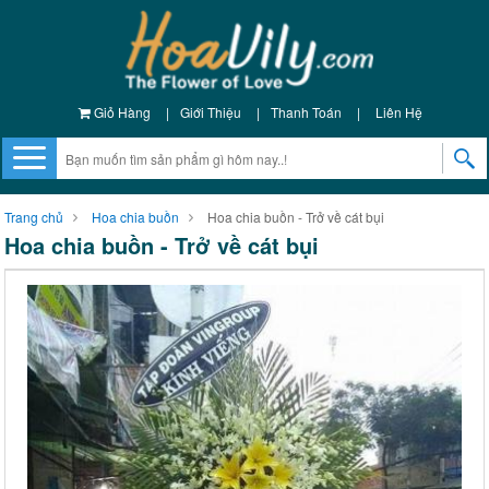
Giỏ Hàng
|
Giới Thiệu
|
Thanh Toán
|
Liên Hệ
Trang chủ
Hoa chia buồn
Hoa chia buồn - Trở về cát bụi
Hoa chia buồn - Trở về cát bụi