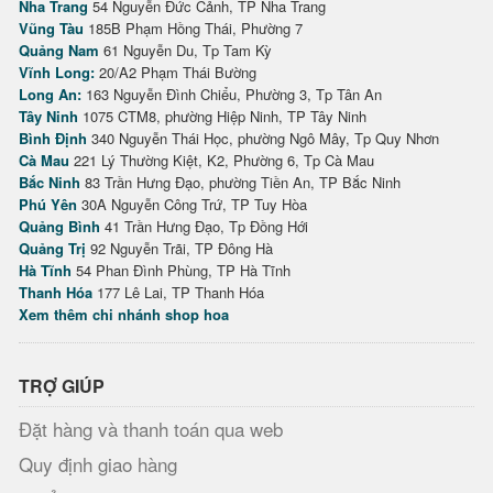
Nha Trang
54 Nguyễn Đức Cảnh, TP Nha Trang
Vũng Tàu
185B Phạm Hồng Thái, Phường 7
Quảng Nam
61 Nguyễn Du, Tp Tam Kỳ
Vĩnh Long:
20/A2 Phạm Thái Bường
Long An:
163 Nguyễn Đình Chiểu, Phường 3, Tp Tân An
Tây Ninh
1075 CTM8, phường Hiệp Ninh, TP Tây Ninh
Bình Định
340 Nguyễn Thái Học, phường Ngô Mây, Tp Quy Nhơn
Cà Mau
221 Lý Thường Kiệt, K2, Phường 6, Tp Cà Mau
Bắc Ninh
83 Trần Hưng Đạo, phường Tiền An, TP Bắc Ninh
Phú Yên
30A Nguyễn Công Trứ, TP Tuy Hòa
Quảng Bình
41 Trần Hưng Đạo, Tp Đồng Hới
Quảng Trị
92 Nguyễn Trãi, TP Đông Hà
Hà Tĩnh
54 Phan Đình Phùng, TP Hà Tĩnh
Thanh Hóa
177 Lê Lai, TP Thanh Hóa
Xem thêm chi nhánh shop hoa
TRỢ GIÚP
Đặt hàng và thanh toán qua web
Quy định giao hàng