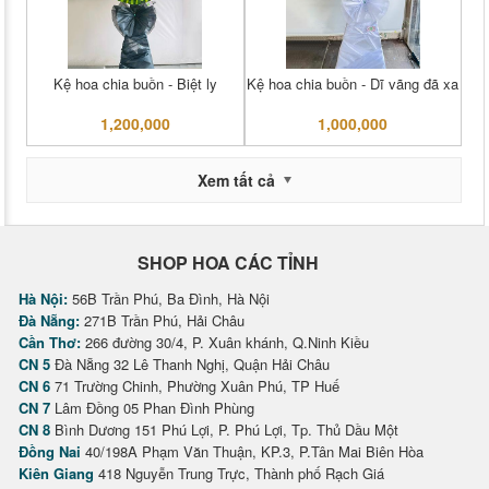
Kệ hoa chia buồn - Biệt ly
Kệ hoa chia buồn - Dĩ vãng đã xa
1,200,000
1,000,000
Xem tất cả
SHOP HOA CÁC TỈNH
Hà Nội:
56B Trần Phú, Ba Đình, Hà Nội
Đà Nẵng:
271B Trần Phú, Hải Châu
Cần Thơ:
266 đường 30/4, P. Xuân khánh, Q.Ninh Kiều
CN 5
Đà Nẵng 32 Lê Thanh Nghị, Quận Hải Châu
CN 6
71 Trường Chinh, Phường Xuân Phú, TP Huế
CN 7
Lâm Đồng 05 Phan Đình Phùng
CN 8
Bình Dương 151 Phú Lợi, P. Phú Lợi, Tp. Thủ Dầu Một
Đồng Nai
40/198A Phạm Văn Thuận, KP.3, P.Tân Mai Biên Hòa
Kiên Giang
418 Nguyễn Trung Trực, Thành phố Rạch Giá