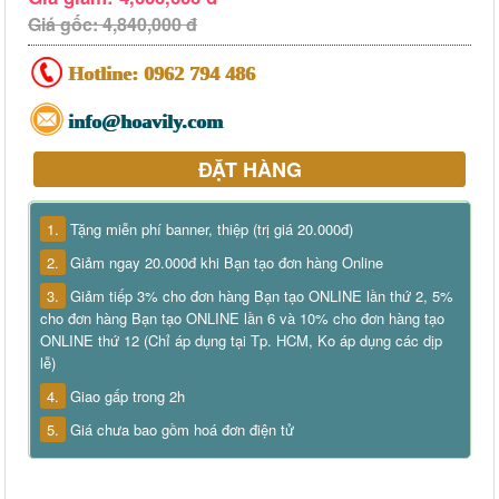
Giá gốc: 4,840,000 đ
Hotline:
0962 794 486
info@hoavily.com
ĐẶT HÀNG
1.
Tặng miễn phí banner, thiệp (trị giá 20.000đ)
2.
Giảm ngay 20.000đ khi Bạn tạo đơn hàng Online
3.
Giảm tiếp 3% cho đơn hàng Bạn tạo ONLINE lần thứ 2, 5%
cho đơn hàng Bạn tạo ONLINE lần 6 và 10% cho đơn hàng tạo
ONLINE thứ 12 (Chỉ áp dụng tại Tp. HCM, Ko áp dụng các dịp
lễ)
4.
Giao gấp trong 2h
5.
Giá chưa bao gồm hoá đơn điện tử