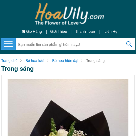
Giỏ Hàng
|
Giới Thiệu
|
Thanh Toán
|
Liên Hệ
Trang chủ
Bó hoa tươi
Bó hoa hiện đại
Trong sáng
Trong sáng