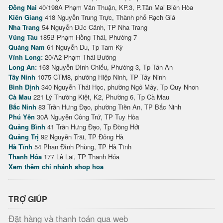
Đồng Nai
40/198A Phạm Văn Thuận, KP.3, P.Tân Mai Biên Hòa
Kiên Giang
418 Nguyễn Trung Trực, Thành phố Rạch Giá
Nha Trang
54 Nguyễn Đức Cảnh, TP Nha Trang
Vũng Tàu
185B Phạm Hồng Thái, Phường 7
Quảng Nam
61 Nguyễn Du, Tp Tam Kỳ
Vĩnh Long:
20/A2 Phạm Thái Bường
Long An:
163 Nguyễn Đình Chiểu, Phường 3, Tp Tân An
Tây Ninh
1075 CTM8, phường Hiệp Ninh, TP Tây Ninh
Bình Định
340 Nguyễn Thái Học, phường Ngô Mây, Tp Quy Nhơn
Cà Mau
221 Lý Thường Kiệt, K2, Phường 6, Tp Cà Mau
Bắc Ninh
83 Trần Hưng Đạo, phường Tiền An, TP Bắc Ninh
Phú Yên
30A Nguyễn Công Trứ, TP Tuy Hòa
Quảng Bình
41 Trần Hưng Đạo, Tp Đồng Hới
Quảng Trị
92 Nguyễn Trãi, TP Đông Hà
Hà Tĩnh
54 Phan Đình Phùng, TP Hà Tĩnh
Thanh Hóa
177 Lê Lai, TP Thanh Hóa
Xem thêm chi nhánh shop hoa
TRỢ GIÚP
Đặt hàng và thanh toán qua web