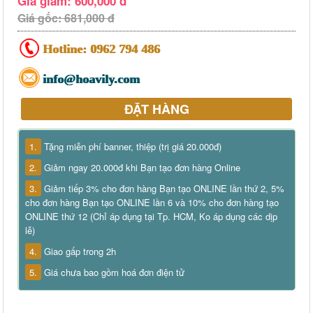
Giá giảm: 600,000 đ
Giá gốc: 681,000 đ
Hotline:
0962 794 486
info@hoavily.com
ĐẶT HÀNG
1.
Tặng miễn phí banner, thiệp (trị giá 20.000đ)
2.
Giảm ngay 20.000đ khi Bạn tạo đơn hàng Online
3.
Giảm tiếp 3% cho đơn hàng Bạn tạo ONLINE lần thứ 2, 5%
cho đơn hàng Bạn tạo ONLINE lần 6 và 10% cho đơn hàng tạo
ONLINE thứ 12 (Chỉ áp dụng tại Tp. HCM, Ko áp dụng các dịp
lễ)
4.
Giao gấp trong 2h
5.
Giá chưa bao gồm hoá đơn điện tử