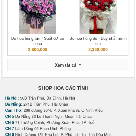
Bó hoa hồng tím - Suốt đời có
Bó hoa hồng đỏ - Duy nhất mình
nhau
em
2,800,000
2,350,000
Xem tất cả
SHOP HOA CÁC TỈNH
Hà Nội:
56B Trần Phú, Ba Đình, Hà Nội
Đà Nẵng:
271B Trần Phú, Hải Châu
Cần Thơ:
266 đường 30/4, P. Xuân khánh, Q.Ninh Kiều
CN 5
Đà Nẵng 32 Lê Thanh Nghị, Quận Hải Châu
CN 6
71 Trường Chinh, Phường Xuân Phú, TP Huế
CN 7
Lâm Đồng 05 Phan Đình Phùng
CN 8
Bình Dương 151 Phú Lợi, P. Phú Lợi, Tp. Thủ Dầu Một