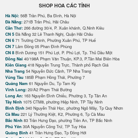
SHOP HOA CÁC TỈNH
Hà Nội:
56B Trần Phú, Ba Đình, Hà Nội
Đà Nẵng:
271B Trần Phú, Hải Châu
Cần Thơ:
266 đường 30/4, P. Xuân khánh, Q.Ninh Kiều
CN 5
Đà Nẵng 32 Lê Thanh Nghị, Quận Hải Châu
CN 6
71 Trường Chinh, Phường Xuân Phú, TP Huế
CN 7
Lâm Đồng 05 Phan Đình Phùng
CN 8
Bình Dương 151 Phú Lợi, P. Phú Lợi, Tp. Thủ Dầu Một
Đồng Nai
40/198A Phạm Văn Thuận, KP.3, P.Tân Mai Biên Hòa
Kiên Giang
418 Nguyễn Trung Trực, Thành phố Rạch Giá
Nha Trang
54 Nguyễn Đức Cảnh, TP Nha Trang
Vũng Tàu
185B Phạm Hồng Thái, Phường 7
Quảng Nam
61 Nguyễn Du, Tp Tam Kỳ
Vĩnh Long:
20/A2 Phạm Thái Bường
Long An:
163 Nguyễn Đình Chiểu, Phường 3, Tp Tân An
Tây Ninh
1075 CTM8, phường Hiệp Ninh, TP Tây Ninh
Bình Định
340 Nguyễn Thái Học, phường Ngô Mây, Tp Quy Nhơn
Cà Mau
221 Lý Thường Kiệt, K2, Phường 6, Tp Cà Mau
Bắc Ninh
83 Trần Hưng Đạo, phường Tiền An, TP Bắc Ninh
Phú Yên
30A Nguyễn Công Trứ, TP Tuy Hòa
Quảng Bình
41 Trần Hưng Đạo, Tp Đồng Hới