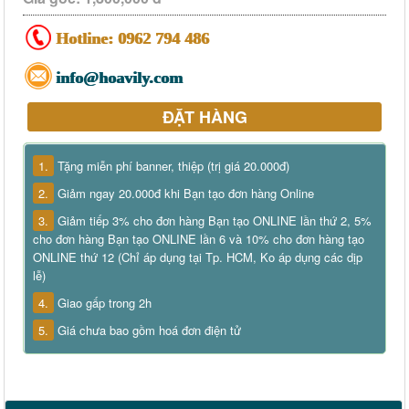
Hotline:
0962 794 486
info@hoavily.com
ĐẶT HÀNG
1.
Tặng miễn phí banner, thiệp (trị giá 20.000đ)
2.
Giảm ngay 20.000đ khi Bạn tạo đơn hàng Online
3.
Giảm tiếp 3% cho đơn hàng Bạn tạo ONLINE lần thứ 2, 5%
cho đơn hàng Bạn tạo ONLINE lần 6 và 10% cho đơn hàng tạo
ONLINE thứ 12 (Chỉ áp dụng tại Tp. HCM, Ko áp dụng các dịp
lễ)
4.
Giao gấp trong 2h
5.
Giá chưa bao gồm hoá đơn điện tử