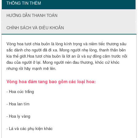
THÔNG TIN THÊM
HƯỚNG DẪN THANH TOÁN
CHÍNH SÁCH VÀ ĐIỀU KHOẢN
Vòng hoa tươi chia buồn là lòng kính trọng và niềm tiếc thương sâu
sắc dành cho người đã đi xa. Mong người nhẹ lòng, thanh thản bên
kia thế giới.Hoa tươi chia buồn là lời an ủi và sự đồng cảm trước nỗi
đau của người ở lại. Mong người nén đau thương, khóc cứ khóc
nhưng rồi hãy mạnh mẽ lên.
Vòng hoa đám tang bao gồm các loại hoa:
- Hoa cúc trắng
- Hoa lan tím
- Hoa ly vàng
- Lá và các phụ kiện khác