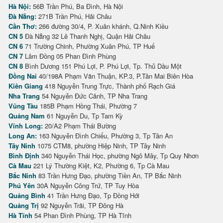
Hà Nội:
56B Trần Phú, Ba Đình, Hà Nội
Đà Nẵng:
271B Trần Phú, Hải Châu
Cần Thơ:
266 đường 30/4, P. Xuân khánh, Q.Ninh Kiều
CN 5
Đà Nẵng 32 Lê Thanh Nghị, Quận Hải Châu
CN 6
71 Trường Chinh, Phường Xuân Phú, TP Huế
CN 7
Lâm Đồng 05 Phan Đình Phùng
CN 8
Bình Dương 151 Phú Lợi, P. Phú Lợi, Tp. Thủ Dầu Một
Đồng Nai
40/198A Phạm Văn Thuận, KP.3, P.Tân Mai Biên Hòa
Kiên Giang
418 Nguyễn Trung Trực, Thành phố Rạch Giá
Nha Trang
54 Nguyễn Đức Cảnh, TP Nha Trang
Vũng Tàu
185B Phạm Hồng Thái, Phường 7
Quảng Nam
61 Nguyễn Du, Tp Tam Kỳ
Vĩnh Long:
20/A2 Phạm Thái Bường
Long An:
163 Nguyễn Đình Chiểu, Phường 3, Tp Tân An
Tây Ninh
1075 CTM8, phường Hiệp Ninh, TP Tây Ninh
Bình Định
340 Nguyễn Thái Học, phường Ngô Mây, Tp Quy Nhơn
Cà Mau
221 Lý Thường Kiệt, K2, Phường 6, Tp Cà Mau
Bắc Ninh
83 Trần Hưng Đạo, phường Tiền An, TP Bắc Ninh
Phú Yên
30A Nguyễn Công Trứ, TP Tuy Hòa
Quảng Bình
41 Trần Hưng Đạo, Tp Đồng Hới
Quảng Trị
92 Nguyễn Trãi, TP Đông Hà
Hà Tĩnh
54 Phan Đình Phùng, TP Hà Tĩnh