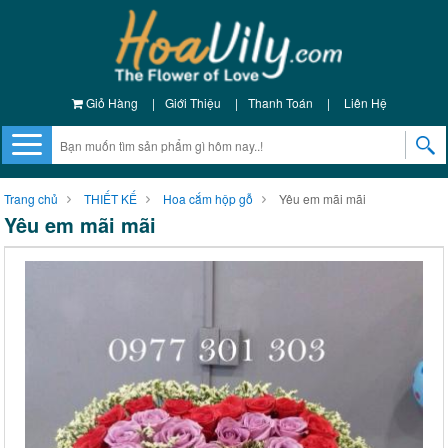
Giỏ Hàng
|
Giới Thiệu
|
Thanh Toán
|
Liên Hệ
Trang chủ
THIẾT KẾ
Hoa cắm hộp gỗ
Yêu em mãi mãi
Yêu em mãi mãi