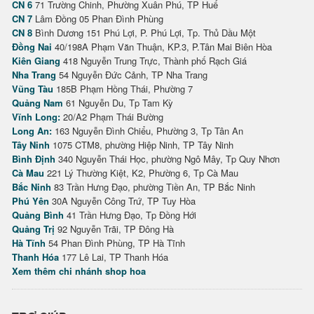
CN 6
71 Trường Chinh, Phường Xuân Phú, TP Huế
CN 7
Lâm Đồng 05 Phan Đình Phùng
CN 8
Bình Dương 151 Phú Lợi, P. Phú Lợi, Tp. Thủ Dầu Một
Đồng Nai
40/198A Phạm Văn Thuận, KP.3, P.Tân Mai Biên Hòa
Kiên Giang
418 Nguyễn Trung Trực, Thành phố Rạch Giá
Nha Trang
54 Nguyễn Đức Cảnh, TP Nha Trang
Vũng Tàu
185B Phạm Hồng Thái, Phường 7
Quảng Nam
61 Nguyễn Du, Tp Tam Kỳ
Vĩnh Long:
20/A2 Phạm Thái Bường
Long An:
163 Nguyễn Đình Chiểu, Phường 3, Tp Tân An
Tây Ninh
1075 CTM8, phường Hiệp Ninh, TP Tây Ninh
Bình Định
340 Nguyễn Thái Học, phường Ngô Mây, Tp Quy Nhơn
Cà Mau
221 Lý Thường Kiệt, K2, Phường 6, Tp Cà Mau
Bắc Ninh
83 Trần Hưng Đạo, phường Tiền An, TP Bắc Ninh
Phú Yên
30A Nguyễn Công Trứ, TP Tuy Hòa
Quảng Bình
41 Trần Hưng Đạo, Tp Đồng Hới
Quảng Trị
92 Nguyễn Trãi, TP Đông Hà
Hà Tĩnh
54 Phan Đình Phùng, TP Hà Tĩnh
Thanh Hóa
177 Lê Lai, TP Thanh Hóa
Xem thêm chi nhánh shop hoa