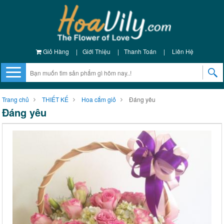
Giỏ Hàng
|
Giới Thiệu
|
Thanh Toán
|
Liên Hệ
Trang chủ
THIẾT KẾ
Hoa cắm giỏ
Đáng yêu
Đáng yêu