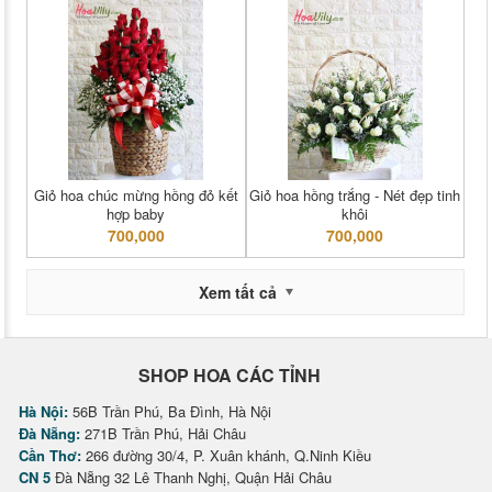
Giỏ hoa chúc mừng hồng đỏ kết
Giỏ hoa hồng trắng - Nét đẹp tinh
hợp baby
khôi
700,000
700,000
Xem tất cả
SHOP HOA CÁC TỈNH
Hà Nội:
56B Trần Phú, Ba Đình, Hà Nội
Đà Nẵng:
271B Trần Phú, Hải Châu
Cần Thơ:
266 đường 30/4, P. Xuân khánh, Q.Ninh Kiều
CN 5
Đà Nẵng 32 Lê Thanh Nghị, Quận Hải Châu