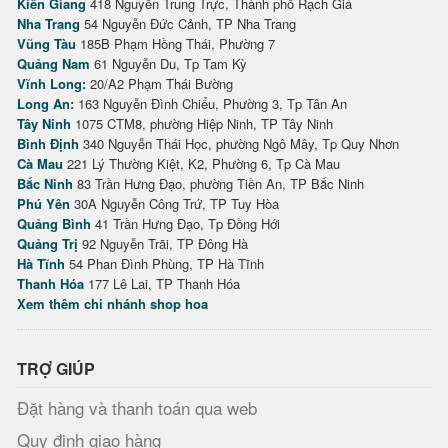
Kiên Giang
418 Nguyễn Trung Trực, Thành phố Rạch Giá
Nha Trang
54 Nguyễn Đức Cảnh, TP Nha Trang
Vũng Tàu
185B Phạm Hồng Thái, Phường 7
Quảng Nam
61 Nguyễn Du, Tp Tam Kỳ
Vĩnh Long:
20/A2 Phạm Thái Bường
Long An:
163 Nguyễn Đình Chiểu, Phường 3, Tp Tân An
Tây Ninh
1075 CTM8, phường Hiệp Ninh, TP Tây Ninh
Bình Định
340 Nguyễn Thái Học, phường Ngô Mây, Tp Quy Nhơn
Cà Mau
221 Lý Thường Kiệt, K2, Phường 6, Tp Cà Mau
Bắc Ninh
83 Trần Hưng Đạo, phường Tiền An, TP Bắc Ninh
Phú Yên
30A Nguyễn Công Trứ, TP Tuy Hòa
Quảng Bình
41 Trần Hưng Đạo, Tp Đồng Hới
Quảng Trị
92 Nguyễn Trãi, TP Đông Hà
Hà Tĩnh
54 Phan Đình Phùng, TP Hà Tĩnh
Thanh Hóa
177 Lê Lai, TP Thanh Hóa
Xem thêm chi nhánh shop hoa
TRỢ GIÚP
Đặt hàng và thanh toán qua web
Quy định giao hàng