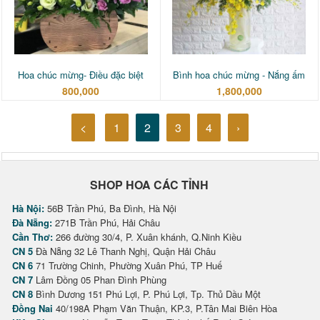
Hoa chúc mừng- Điều đặc biệt
Bình hoa chúc mừng - Nắng ấm
800,000
1,800,000
<
1
2
3
4
›
SHOP HOA CÁC TỈNH
Hà Nội:
56B Trần Phú, Ba Đình, Hà Nội
Đà Nẵng:
271B Trần Phú, Hải Châu
Cần Thơ:
266 đường 30/4, P. Xuân khánh, Q.Ninh Kiều
CN 5
Đà Nẵng 32 Lê Thanh Nghị, Quận Hải Châu
CN 6
71 Trường Chinh, Phường Xuân Phú, TP Huế
CN 7
Lâm Đồng 05 Phan Đình Phùng
CN 8
Bình Dương 151 Phú Lợi, P. Phú Lợi, Tp. Thủ Dầu Một
Đồng Nai
40/198A Phạm Văn Thuận, KP.3, P.Tân Mai Biên Hòa