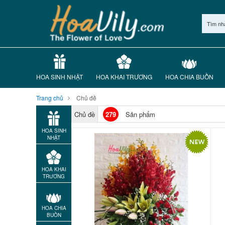
Tìm nh
HOA SINH NHẬT
HOA KHAI TRƯƠNG
HOA CHIA BUỒN
Trang chủ
Chủ đề
Chủ đề
279
Sản phẩm
HOA SINH
NHẬT
HOA KHAI
TRƯƠNG
HOA CHIA
BUỒN