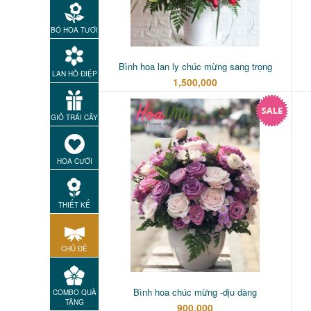
BÓ HOA TƯƠI
Bình hoa lan ly chúc mừng sang trọng
LAN HỒ ĐIỆP
1,500,000
GIỎ TRÁI CÂY
HOA CƯỚI
THIẾT KẾ
CHỦ ĐỀ
Bình hoa chúc mừng -dịu dàng
COMBO QUÀ
TẶNG
900,000