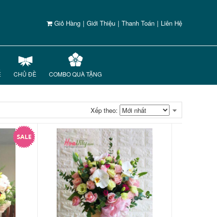
Giỏ Hàng
|
Giới Thiệu
|
Thanh Toán
|
Liên Hệ
Ế
CHỦ ĐỀ
COMBO QUÀ TẶNG
Xếp theo: