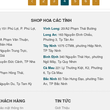
<
2
3
4
5
6
›
SHOP HOA CÁC TỈNH
151 Phú Lợi, P. Phú Lợi,
Vĩnh Long:
20/A2 Phạm Thái Bường
Long An:
163 Nguyễn Đình Chiểu,
A Phạm Văn Thuận,
Phường 3, Tp Tân An
Biên Hòa
Tây Ninh
1075 CTM8, phường Hiệp Ninh,
Nguyễn Trung Trực,
TP Tây Ninh
Giá
Bình Định
340 Nguyễn Thái Học, phường
uyễn Đức Cảnh, TP Nha
Ngô Mây, Tp Quy Nhơn
Cà Mau
221 Lý Thường Kiệt, K2, Phường
Phạm Hồng Thái,
6, Tp Cà Mau
Bắc Ninh
83 Trần Hưng Đạo, phường Tiền
Nguyễn Du, Tp Tam Kỳ
An, TP Bắc Ninh
KHÁCH HÀNG
TIN TỨC
ảo mật thông tin
Giới Thiệu