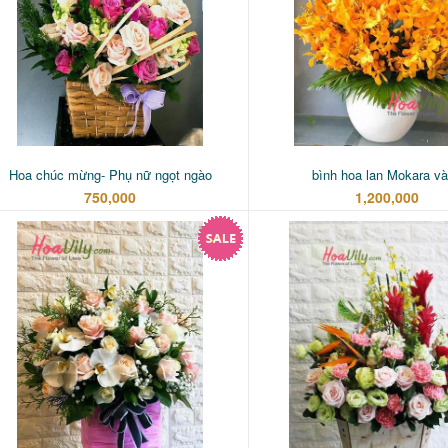
Hoa chúc mừng- Phụ nữ ngọt ngào
bình hoa lan Mokara v
750,000
1,200,000