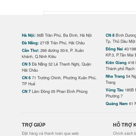
Hà Nội:
56B Trần Phú, Ba Đình, Hà Nội
CN 8
Bình Dương 
Tp. Thủ Dầu Một
Đà Nẵng:
271B Trần Phú, Hải Châu
Đồng Nai
40/198
Cần Thơ:
266 đường 30/4, P. Xuân
KP.3, P.Tân Mai 
khánh, Q.Ninh Kiều
Kiên Giang
418 
CN 5
Đà Nẵng 32 Lê Thanh Nghị, Quận
Thành phố Rạch 
Hải Châu
Nha Trang
54 Ng
CN 6
71 Trường Chinh, Phường Xuân Phú,
Trang
TP Huế
Vũng Tàu
185B 
CN 7
Lâm Đồng 05 Phan Đình Phùng
Phường 7
Quảng Nam
61 
TRỢ GIÚP
HỖ TRỢ 
Đặt hàng và thanh toán qua web
Chính sách b