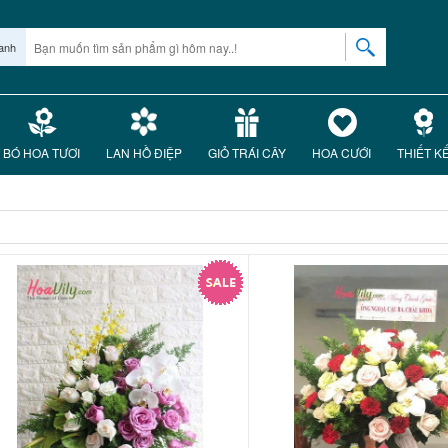
anh
BÓ HOA TƯƠI
LAN HỒ ĐIỆP
GIỎ TRÁI CÂY
HOA CƯỚI
THIẾT K