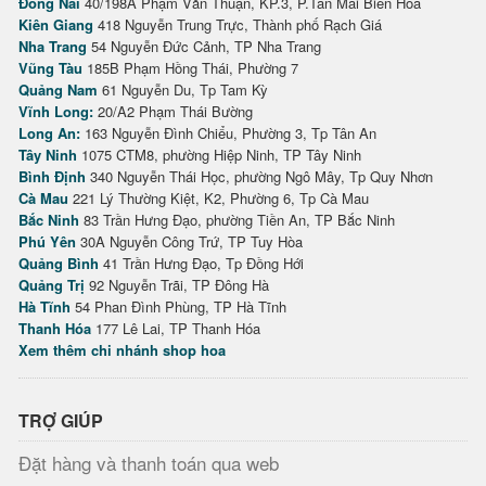
Đồng Nai
40/198A Phạm Văn Thuận, KP.3, P.Tân Mai Biên Hòa
Kiên Giang
418 Nguyễn Trung Trực, Thành phố Rạch Giá
Nha Trang
54 Nguyễn Đức Cảnh, TP Nha Trang
Vũng Tàu
185B Phạm Hồng Thái, Phường 7
Quảng Nam
61 Nguyễn Du, Tp Tam Kỳ
Vĩnh Long:
20/A2 Phạm Thái Bường
Long An:
163 Nguyễn Đình Chiểu, Phường 3, Tp Tân An
Tây Ninh
1075 CTM8, phường Hiệp Ninh, TP Tây Ninh
Bình Định
340 Nguyễn Thái Học, phường Ngô Mây, Tp Quy Nhơn
Cà Mau
221 Lý Thường Kiệt, K2, Phường 6, Tp Cà Mau
Bắc Ninh
83 Trần Hưng Đạo, phường Tiền An, TP Bắc Ninh
Phú Yên
30A Nguyễn Công Trứ, TP Tuy Hòa
Quảng Bình
41 Trần Hưng Đạo, Tp Đồng Hới
Quảng Trị
92 Nguyễn Trãi, TP Đông Hà
Hà Tĩnh
54 Phan Đình Phùng, TP Hà Tĩnh
Thanh Hóa
177 Lê Lai, TP Thanh Hóa
Xem thêm chi nhánh shop hoa
TRỢ GIÚP
Đặt hàng và thanh toán qua web