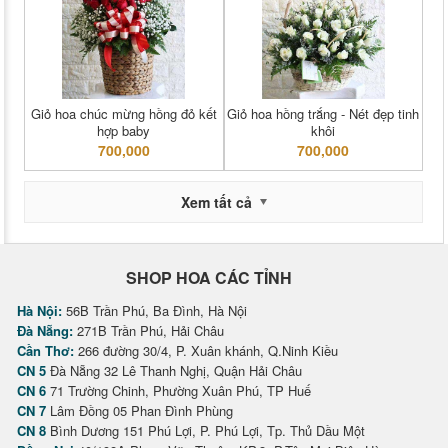
Giỏ hoa chúc mừng hồng đỏ kết
Giỏ hoa hồng trắng - Nét đẹp tinh
hợp baby
khôi
700,000
700,000
Xem tất cả
SHOP HOA CÁC TỈNH
Hà Nội:
56B Trần Phú, Ba Đình, Hà Nội
Đà Nẵng:
271B Trần Phú, Hải Châu
Cần Thơ:
266 đường 30/4, P. Xuân khánh, Q.Ninh Kiều
CN 5
Đà Nẵng 32 Lê Thanh Nghị, Quận Hải Châu
CN 6
71 Trường Chinh, Phường Xuân Phú, TP Huế
CN 7
Lâm Đồng 05 Phan Đình Phùng
CN 8
Bình Dương 151 Phú Lợi, P. Phú Lợi, Tp. Thủ Dầu Một