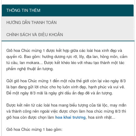
THÔNG TIN THÊM
HƯỚNG DẪN THANH TOÁN
CHÍNH SÁCH VÀ ĐIỀU KHOẢN
Giỏ hoa Chúc mừng 1 được kết hợp giữa các loài hoa xinh đẹp và
quyến rũ. Bao gồm: hướng dương rực rỡ, lily, địa lan, hồng môn, cẩm
tú cầu, lan mokara... Được kết khéo léo với nhau tạo thành một tác
phẩm nghệ thuật ấn tượng.
Gửi giỏ hoa Chúc mừng 1 đến một nửa thế giới còn lại vào ngày 8/3
là bạn đang gửi lời chúc cho họ luôn xinh đẹp, hạnh phúc và vui vẻ.
Để một ngày 8/3 mãi là ngày ghi dấu ấn đẹp đẽ và ấn tượng.
Được kết nên từ các loài hoa mang biểu tượng của tài lộc, may mắn
và thành công nên ngoài việc được chọn làm hoa chúc mừng 8/3 thì
giỏ hoa còn được chọn làm
hoa khai trương
, hoa sinh nhật...
Giỏ hoa Chúc mừng 1 bao gồm: