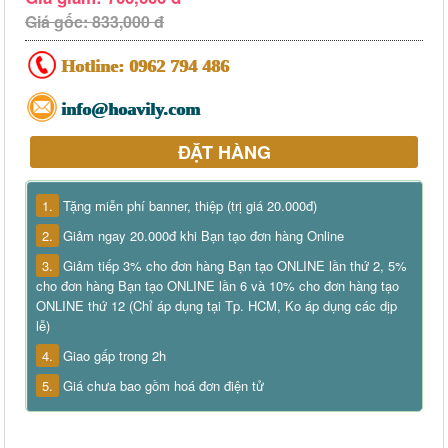
Giá gốc: 833,000 đ
Hotline:
0962 794 486
info@hoavily.com
ĐẶT HÀNG
1.
Tặng miễn phí banner, thiệp (trị giá 20.000đ)
2.
Giảm ngay 20.000đ khi Bạn tạo đơn hàng Online
3.
Giảm tiếp 3% cho đơn hàng Bạn tạo ONLINE lần thứ 2, 5%
cho đơn hàng Bạn tạo ONLINE lần 6 và 10% cho đơn hàng tạo
ONLINE thứ 12 (Chỉ áp dụng tại Tp. HCM, Ko áp dụng các dịp
lễ)
4.
Giao gấp trong 2h
5.
Giá chưa bao gồm hoá đơn điện tử