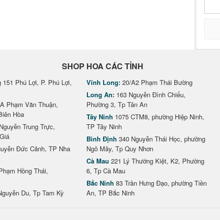
SHOP HOA CÁC TỈNH
151 Phú Lợi, P. Phú Lợi,
Vĩnh Long:
20/A2 Phạm Thái Bường
Long An:
163 Nguyễn Đình Chiểu,
A Phạm Văn Thuận,
Phường 3, Tp Tân An
Biên Hòa
Tây Ninh
1075 CTM8, phường Hiệp Ninh,
Nguyễn Trung Trực,
TP Tây Ninh
Giá
Bình Định
340 Nguyễn Thái Học, phường
uyễn Đức Cảnh, TP Nha
Ngô Mây, Tp Quy Nhơn
Cà Mau
221 Lý Thường Kiệt, K2, Phường
Phạm Hồng Thái,
6, Tp Cà Mau
Bắc Ninh
83 Trần Hưng Đạo, phường Tiền
Nguyễn Du, Tp Tam Kỳ
An, TP Bắc Ninh