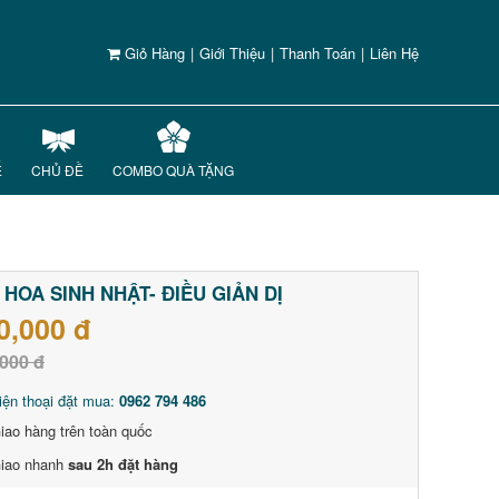
Giỏ Hàng
|
Giới Thiệu
|
Thanh Toán
|
Liên Hệ
Ế
CHỦ ĐỀ
COMBO QUÀ TẶNG
 HOA SINH NHẬT- ĐIỀU GIẢN DỊ
0,000 đ
000 đ
iện thoại đặt mua:
0962 794 486
iao hàng trên toàn quốc
iao nhanh
sau 2h đặt hàng