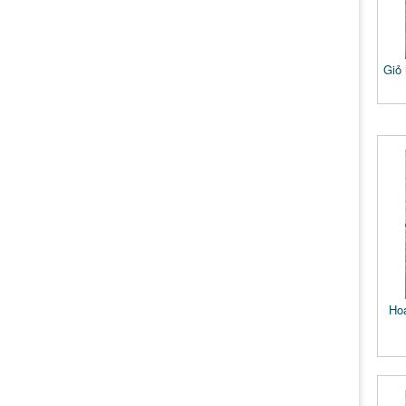
Giỏ
Ho