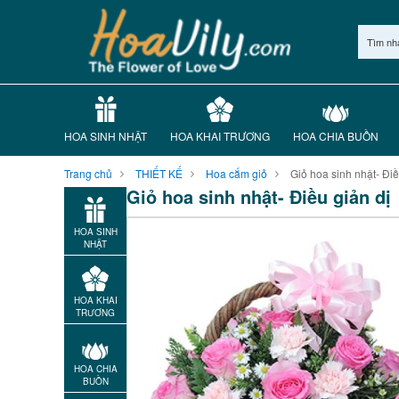
Tìm nh
HOA SINH NHẬT
HOA KHAI TRƯƠNG
HOA CHIA BUỒN
Trang chủ
THIẾT KẾ
Hoa cắm giỏ
Giỏ hoa sinh nhật- Điề
Giỏ hoa sinh nhật- Điều giản dị
HOA SINH
NHẬT
HOA KHAI
TRƯƠNG
HOA CHIA
BUỒN