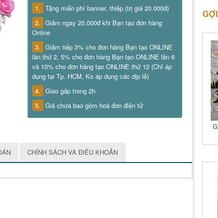
1.
Tặng miễn phí banner, thiệp (trị giá 20.000đ)
GỢI
2.
Giảm ngay 20.000đ khi Bạn tạo đơn hàng
Online
3.
Giảm tiếp 3% cho đơn hàng Bạn tạo ONLINE
lần thứ 2, 5% cho đơn hàng Bạn tạo ONLINE lần 6
và 10% cho đơn hàng tạo ONLINE thứ 12 (Chỉ áp
dụng tại Tp. HCM, Ko áp dụng các dịp lễ)
4.
Giao gấp trong 2h
5.
Giá chưa bao gồm hoá đơn điện tử
G
OÁN
CHÍNH SÁCH VÀ ĐIỀU KHOẢN