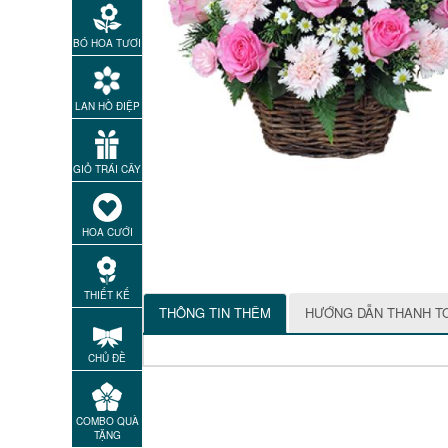
BÓ HOA TƯƠI
LAN HỒ ĐIỆP
GIỎ TRÁI CÂY
HOA CƯỚI
THIẾT KẾ
THÔNG TIN THÊM
HƯỚNG DẪN THANH T
CHỦ ĐỀ
COMBO QUÀ
TẶNG