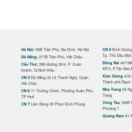
Hà Nội:
56B Trần Phú, Ba Đình, Hà Nội
CN 8
Bình Dương 
Tp. Thủ Dầu Một
Đà Nẵng:
271B Trần Phú, Hải Châu
Đồng Nai
40/198
Cần Thơ:
266 đường 30/4, P. Xuân
KP.3, P.Tân Mai 
khánh, Q.Ninh Kiều
Kiên Giang
418 
CN 5
Đà Nẵng 32 Lê Thanh Nghị, Quận
Thành phố Rạch 
Hải Châu
Nha Trang
54 Ng
CN 6
71 Trường Chinh, Phường Xuân Phú,
Trang
TP Huế
Vũng Tàu
185B 
CN 7
Lâm Đồng 05 Phan Đình Phùng
Phường 7
Quảng Nam
61 