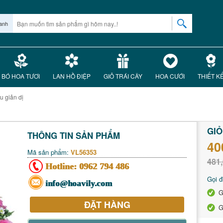
anh
BÓ HOA TƯƠI
LAN HỒ ĐIỆP
GIỎ TRÁI CÂY
HOA CƯỚI
THIẾT K
u giản dị
GIỎ
THÔNG TIN SẢN PHẨM
40
Mã sản phẩm:
VL56353
481,
Hotline:
0962 794 486
Gọi đ
info@hoavily.com
G
ĐẶT HÀNG
G