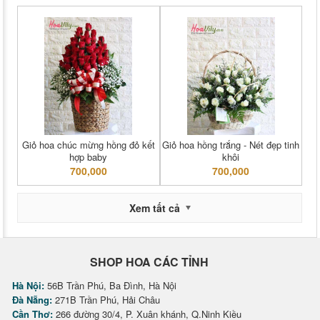
Giỏ hoa chúc mừng hồng đỏ kết
Giỏ hoa hồng trắng - Nét đẹp tinh
hợp baby
khôi
700,000
700,000
Xem tất cả
SHOP HOA CÁC TỈNH
Hà Nội:
56B Trần Phú, Ba Đình, Hà Nội
Đà Nẵng:
271B Trần Phú, Hải Châu
Cần Thơ:
266 đường 30/4, P. Xuân khánh, Q.Ninh Kiều