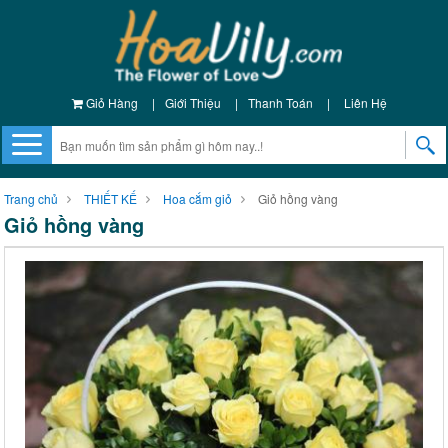
Giỏ Hàng
|
Giới Thiệu
|
Thanh Toán
|
Liên Hệ
Trang chủ
THIẾT KẾ
Hoa cắm giỏ
Giỏ hồng vàng
Giỏ hồng vàng