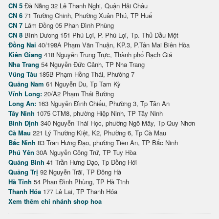
CN 5
Đà Nẵng 32 Lê Thanh Nghị, Quận Hải Châu
CN 6
71 Trường Chinh, Phường Xuân Phú, TP Huế
CN 7
Lâm Đồng 05 Phan Đình Phùng
CN 8
Bình Dương 151 Phú Lợi, P. Phú Lợi, Tp. Thủ Dầu Một
Đồng Nai
40/198A Phạm Văn Thuận, KP.3, P.Tân Mai Biên Hòa
Kiên Giang
418 Nguyễn Trung Trực, Thành phố Rạch Giá
Nha Trang
54 Nguyễn Đức Cảnh, TP Nha Trang
Vũng Tàu
185B Phạm Hồng Thái, Phường 7
Quảng Nam
61 Nguyễn Du, Tp Tam Kỳ
Vĩnh Long:
20/A2 Phạm Thái Bường
Long An:
163 Nguyễn Đình Chiểu, Phường 3, Tp Tân An
Tây Ninh
1075 CTM8, phường Hiệp Ninh, TP Tây Ninh
Bình Định
340 Nguyễn Thái Học, phường Ngô Mây, Tp Quy Nhơn
Cà Mau
221 Lý Thường Kiệt, K2, Phường 6, Tp Cà Mau
Bắc Ninh
83 Trần Hưng Đạo, phường Tiền An, TP Bắc Ninh
Phú Yên
30A Nguyễn Công Trứ, TP Tuy Hòa
Quảng Bình
41 Trần Hưng Đạo, Tp Đồng Hới
Quảng Trị
92 Nguyễn Trãi, TP Đông Hà
Hà Tĩnh
54 Phan Đình Phùng, TP Hà Tĩnh
Thanh Hóa
177 Lê Lai, TP Thanh Hóa
Xem thêm chi nhánh shop hoa