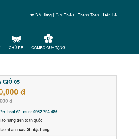
Giỏ Hàng
|
Giới Thiệu
|
Thanh Toán
|
Liên Hệ
Ế
CHỦ ĐỀ
COMBO QUÀ TẶNG
 GIỎ 05
0,000 đ
000 đ
iện thoại đặt mua:
0962 794 486
iao hàng trên toàn quốc
iao nhanh
sau 2h đặt hàng