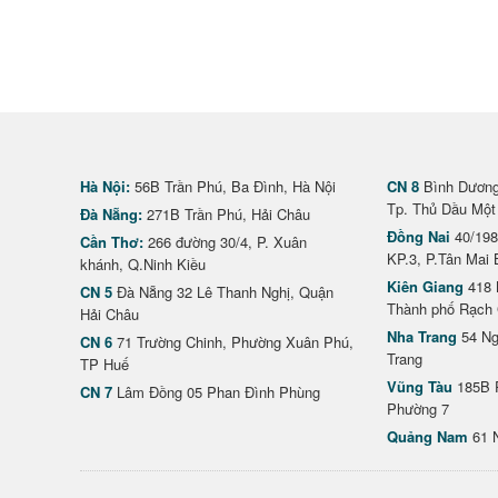
Hà Nội:
56B Trần Phú, Ba Đình, Hà Nội
CN 8
Bình Dương 
Tp. Thủ Dầu Một
Đà Nẵng:
271B Trần Phú, Hải Châu
Đồng Nai
40/198
Cần Thơ:
266 đường 30/4, P. Xuân
KP.3, P.Tân Mai 
khánh, Q.Ninh Kiều
Kiên Giang
418 
CN 5
Đà Nẵng 32 Lê Thanh Nghị, Quận
Thành phố Rạch 
Hải Châu
Nha Trang
54 Ng
CN 6
71 Trường Chinh, Phường Xuân Phú,
Trang
TP Huế
Vũng Tàu
185B 
CN 7
Lâm Đồng 05 Phan Đình Phùng
Phường 7
Quảng Nam
61 