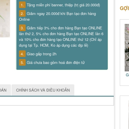
1.
Tặng miễn phí banner, thiệp (trị giá 20.000đ)
GỢI
2.
Giảm ngay 20.000đ khi Bạn tạo đơn hàng
Online
3.
Giảm tiếp 3% cho đơn hàng Bạn tạo ONLINE
lần thứ 2, 5% cho đơn hàng Bạn tạo ONLINE lần 6
và 10% cho đơn hàng tạo ONLINE thứ 12 (Chỉ áp
dụng tại Tp. HCM, Ko áp dụng các dịp lễ)
4.
Giao gấp trong 2h
5.
Giá chưa bao gồm hoá đơn điện tử
G
OÁN
CHÍNH SÁCH VÀ ĐIỀU KHOẢN