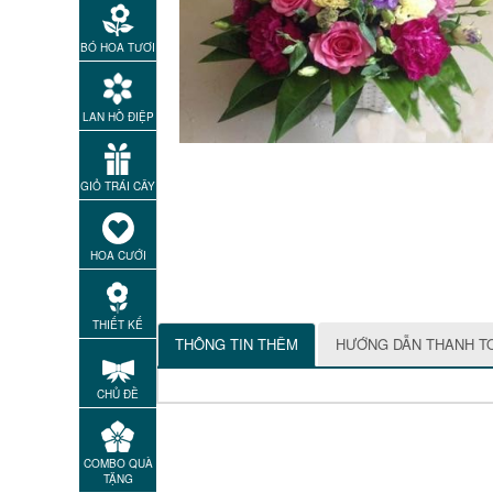
BÓ HOA TƯƠI
LAN HỒ ĐIỆP
GIỎ TRÁI CÂY
HOA CƯỚI
THIẾT KẾ
THÔNG TIN THÊM
HƯỚNG DẪN THANH T
CHỦ ĐỀ
COMBO QUÀ
TẶNG