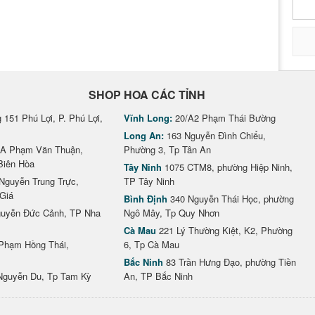
SHOP HOA CÁC TỈNH
151 Phú Lợi, P. Phú Lợi,
Vĩnh Long:
20/A2 Phạm Thái Bường
Long An:
163 Nguyễn Đình Chiểu,
A Phạm Văn Thuận,
Phường 3, Tp Tân An
Biên Hòa
Tây Ninh
1075 CTM8, phường Hiệp Ninh,
Nguyễn Trung Trực,
TP Tây Ninh
Giá
Bình Định
340 Nguyễn Thái Học, phường
uyễn Đức Cảnh, TP Nha
Ngô Mây, Tp Quy Nhơn
Cà Mau
221 Lý Thường Kiệt, K2, Phường
Phạm Hồng Thái,
6, Tp Cà Mau
Bắc Ninh
83 Trần Hưng Đạo, phường Tiền
Nguyễn Du, Tp Tam Kỳ
An, TP Bắc Ninh