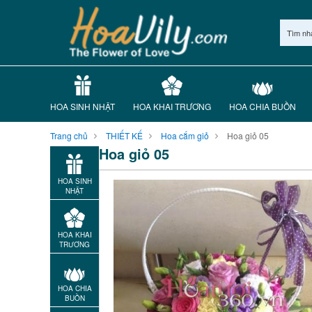
Tìm nh
HOA SINH NHẬT
HOA KHAI TRƯƠNG
HOA CHIA BUỒN
Trang chủ
THIẾT KẾ
Hoa cắm giỏ
Hoa giỏ 05
Hoa giỏ 05
HOA SINH
NHẬT
HOA KHAI
TRƯƠNG
HOA CHIA
BUỒN