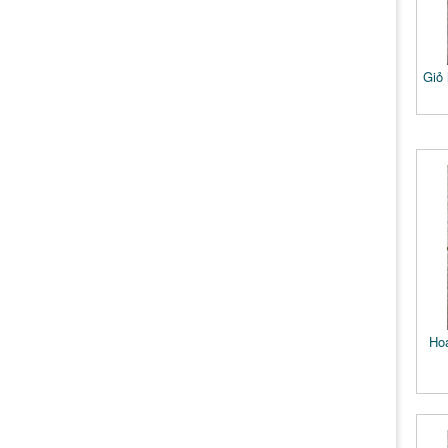
Giỏ
Ho