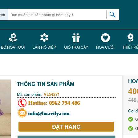
anh
BÓ HOA TƯƠI
LAN HỒ ĐIỆP
GIỎ TRÁI CÂY
HOA CƯỚI
THIẾT K
HOA
THÔNG TIN SẢN PHẨM
40
Mã sản phẩm:
VL54271
449,
Hotline:
0962 794 486
Gọi đ
info@hoavily.com
G
ĐẶT HÀNG
G