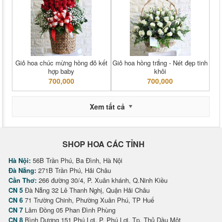
Giỏ hoa chúc mừng hồng đỏ kết
Giỏ hoa hồng trắng - Nét đẹp tinh
hợp baby
khôi
700,000
700,000
Xem tất cả
SHOP HOA CÁC TỈNH
Hà Nội:
56B Trần Phú, Ba Đình, Hà Nội
Đà Nẵng:
271B Trần Phú, Hải Châu
Cần Thơ:
266 đường 30/4, P. Xuân khánh, Q.Ninh Kiều
CN 5
Đà Nẵng 32 Lê Thanh Nghị, Quận Hải Châu
CN 6
71 Trường Chinh, Phường Xuân Phú, TP Huế
CN 7
Lâm Đồng 05 Phan Đình Phùng
CN 8
Bình Dương 151 Phú Lợi, P. Phú Lợi, Tp. Thủ Dầu Một