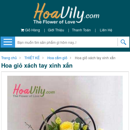
Giỏ Hàng
|
Giới Thiệu
|
Thanh Toán
|
Liên Hệ
Trang chủ
THIẾT KẾ
Hoa cắm giỏ
Hoa giỏ xách tay xinh xắn
Hoa giỏ xách tay xinh xắn