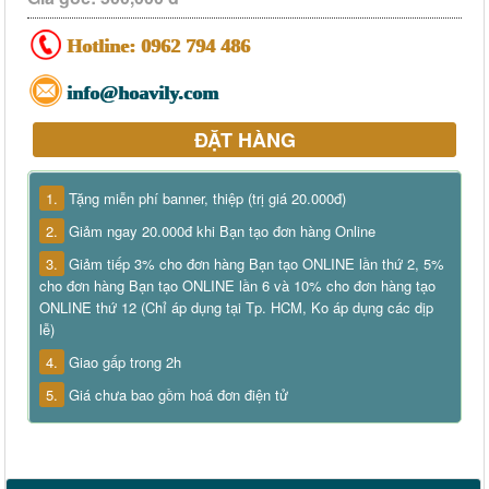
Hotline:
0962 794 486
info@hoavily.com
ĐẶT HÀNG
1.
Tặng miễn phí banner, thiệp (trị giá 20.000đ)
2.
Giảm ngay 20.000đ khi Bạn tạo đơn hàng Online
3.
Giảm tiếp 3% cho đơn hàng Bạn tạo ONLINE lần thứ 2, 5%
cho đơn hàng Bạn tạo ONLINE lần 6 và 10% cho đơn hàng tạo
ONLINE thứ 12 (Chỉ áp dụng tại Tp. HCM, Ko áp dụng các dịp
lễ)
4.
Giao gấp trong 2h
5.
Giá chưa bao gồm hoá đơn điện tử