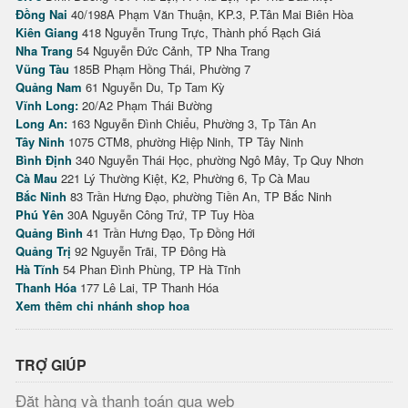
Đồng Nai
40/198A Phạm Văn Thuận, KP.3, P.Tân Mai Biên Hòa
Kiên Giang
418 Nguyễn Trung Trực, Thành phố Rạch Giá
Nha Trang
54 Nguyễn Đức Cảnh, TP Nha Trang
Vũng Tàu
185B Phạm Hồng Thái, Phường 7
Quảng Nam
61 Nguyễn Du, Tp Tam Kỳ
Vĩnh Long:
20/A2 Phạm Thái Bường
Long An:
163 Nguyễn Đình Chiểu, Phường 3, Tp Tân An
Tây Ninh
1075 CTM8, phường Hiệp Ninh, TP Tây Ninh
Bình Định
340 Nguyễn Thái Học, phường Ngô Mây, Tp Quy Nhơn
Cà Mau
221 Lý Thường Kiệt, K2, Phường 6, Tp Cà Mau
Bắc Ninh
83 Trần Hưng Đạo, phường Tiền An, TP Bắc Ninh
Phú Yên
30A Nguyễn Công Trứ, TP Tuy Hòa
Quảng Bình
41 Trần Hưng Đạo, Tp Đồng Hới
Quảng Trị
92 Nguyễn Trãi, TP Đông Hà
Hà Tĩnh
54 Phan Đình Phùng, TP Hà Tĩnh
Thanh Hóa
177 Lê Lai, TP Thanh Hóa
Xem thêm chi nhánh shop hoa
TRỢ GIÚP
Đặt hàng và thanh toán qua web