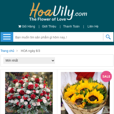
Giỏ Hàng
|
Giới Thiệu
|
Thanh Toán
|
Liên Hệ
Trang chủ
HOA ngày 8/3