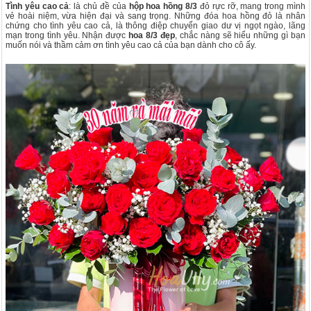
Tình yêu cao cả
: là chủ đề của
hộp
hoa hồng 8/3
đỏ rực rỡ, mang trong mình
vẻ hoài niệm, vừa hiện đại và sang trọng. Những đóa hoa hồng đỏ là nhân
chứng cho tình yêu cao cả, là thông điệp chuyển giao dư vị ngọt ngào, lãng
mạn trong tình yêu. Nhận được
hoa 8/3 đẹp
, chắc nàng sẽ hiểu những gì bạn
muốn nói và thầm cảm ơn tình yêu cao cả của bạn dành cho cô ấy.