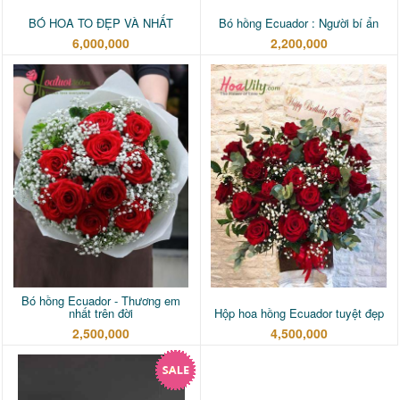
BÓ HOA TO ĐẸP VÀ NHẤT
Bó hồng Ecuador : Người bí ẩn
6,000,000
2,200,000
Bó hồng Ecuador - Thương em
nhất trên đời
Hộp hoa hồng Ecuador tuyệt đẹp
2,500,000
4,500,000