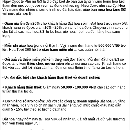
Ngày Quốc tế Phụ nữ 8/3 là dịp đặc biệt để bạn gửi tặng những bông hoa tươi
thắm đến mẹ, vợ, người yêu hay đồng nghiệp nữ. Hiểu được nhu cầu đó,
Hoa
Vily
mang đến nhiều chương trình ưu đãi hấp dẫn, giúp bạn
mua hoa tặng 8/3
với mức giá hợp lý.
- Giảm giá lên đến 20% cho khách hàng đặt hoa sớm:
Đặt hoa trước ngày 5/3,
khách hàng sẽ được giảm
10% - 20%
trên tổng hóa đơn. Chương trình áp dụng
cho tất cả các mẫu
hoa 8/3
, từ bó hoa, giỏ hoa, hộp hoa đến lẵng hoa sang
trọng.
- Miễn phí giao hoa trong nội thành:
Với những đơn hàng từ
500.000 VNĐ trở
lên
, Hoa Tươi 360 hỗ trợ
giao hàng miễn phí
tại các quận nội thành.
-
Gói quà và thiệp miễn phí kèm theo mỗi đơn hàng:
Mỗi đơn
đặt hoa 8/3
sẽ
được tặng kèm
thiệp chúc mừng miễn phí
và gói quà cao cấp. Khách hàng có
thể yêu cầu viết lời nhắn cá nhân để món quà thêm ý nghĩa và ấn tượng hơn.
- Ưu đãi đặc biệt cho khách hàng thân thiết và doanh nghiệp
+ Khách hàng thân thiết
: Giảm ngay
50.000 - 100.000 VNĐ
cho các đơn hàng
từ lần thứ hai trở đi.
+ Đơn hàng số lượng lớn
: Đối với các công ty, doanh nghiệp đặt
hoa 8/3
tặng
nhân viên, Hoa Vily có chính sách ưu đãi riêng, với mức chiết khấu hấp dẫn
giảm
5 - 15%
tùy theo số lượng đặt hàng.
Đặt hoa ngay hôm nay tại Hoa Vily, để nhận ưu đãi tốt nhất và gửi yêu thương
trọn vẹn trong ngày 8/3!