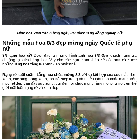
Bình hoa xinh xắn mừng ngày 8/3 dành tặng đồng nghiệp nữ
Những mẫu hoa 8/3 đẹp mừng ngày Quốc tế phụ
nữ
8/3 tặng hoa gì?
Dưới đây là những
hình ảnh hoa 8/3 đẹp
khách hàng ưa
chuộng tại cửa hàng Hoa Vily cho các bạn tham khảo để các bạn có được
những
lẵng hoa tặng 8/3
xinh đẹp nhất nhé.
Rạng rỡ tuổi xuân:
Lẵng hoa chúc mừng 8/3
với
sự kết hợp của cúc mẫu đơn
xanh, cúc ping pong xanh, lan hồ điệp trắng và nhiều loài hoa khác mang đến
một nét đẹp tràn đầy sức sống, gửi đến lời chúc mong rằng mọi phụ nư trên thế
giới mãi luôn rạng rỡ và xinh đẹp.