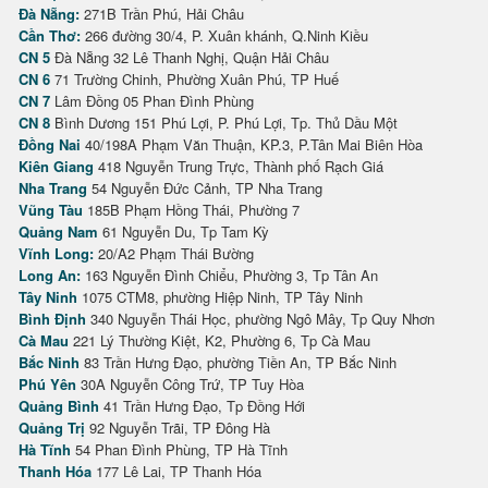
Đà Nẵng:
271B Trần Phú, Hải Châu
Cần Thơ:
266 đường 30/4, P. Xuân khánh, Q.Ninh Kiều
CN 5
Đà Nẵng 32 Lê Thanh Nghị, Quận Hải Châu
CN 6
71 Trường Chinh, Phường Xuân Phú, TP Huế
CN 7
Lâm Đồng 05 Phan Đình Phùng
CN 8
Bình Dương 151 Phú Lợi, P. Phú Lợi, Tp. Thủ Dầu Một
Đồng Nai
40/198A Phạm Văn Thuận, KP.3, P.Tân Mai Biên Hòa
Kiên Giang
418 Nguyễn Trung Trực, Thành phố Rạch Giá
Nha Trang
54 Nguyễn Đức Cảnh, TP Nha Trang
Vũng Tàu
185B Phạm Hồng Thái, Phường 7
Quảng Nam
61 Nguyễn Du, Tp Tam Kỳ
Vĩnh Long:
20/A2 Phạm Thái Bường
Long An:
163 Nguyễn Đình Chiểu, Phường 3, Tp Tân An
Tây Ninh
1075 CTM8, phường Hiệp Ninh, TP Tây Ninh
Bình Định
340 Nguyễn Thái Học, phường Ngô Mây, Tp Quy Nhơn
Cà Mau
221 Lý Thường Kiệt, K2, Phường 6, Tp Cà Mau
Bắc Ninh
83 Trần Hưng Đạo, phường Tiền An, TP Bắc Ninh
Phú Yên
30A Nguyễn Công Trứ, TP Tuy Hòa
Quảng Bình
41 Trần Hưng Đạo, Tp Đồng Hới
Quảng Trị
92 Nguyễn Trãi, TP Đông Hà
Hà Tĩnh
54 Phan Đình Phùng, TP Hà Tĩnh
Thanh Hóa
177 Lê Lai, TP Thanh Hóa