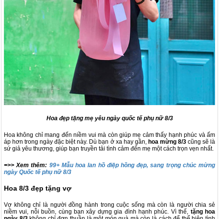
Hoa đẹp tặng mẹ yêu ngày quốc tế phụ nữ 8/3
Hoa không chỉ mang đến niềm vui mà còn giúp mẹ cảm thấy hạnh phúc và ấm
áp hơn trong ngày đặc biệt này. Dù bạn ở xa hay gần,
hoa mừng 8/3
cũng sẽ là
sứ giả yêu thương, giúp bạn truyền tải tình cảm đến mẹ một cách trọn vẹn nhất.
=>> Xem thêm:
99+ Mẫu hoa lan hồ điệp hồng đẹp, sang trọng chúc mừng
ngày Quốc tế phụ nữ 8/3
Hoa 8/3 đẹp tặng vợ
Vợ không chỉ là người đồng hành trong cuộc sống mà còn là người chia sẻ
niềm vui, nỗi buồn, cùng bạn xây dựng gia đình hạnh phúc. Vì thế,
tặng hoa
ngày 8/3
không chỉ đơn thuần là một món quà mà còn là cách để thể hiện tình