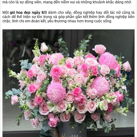
mà còn là sự động viên, mang đến niềm vui và những khoảnh khắc đáng nhớ.
Một
giỏ hoa đẹp ngày 8/3
dành cho sếp, đồng nghiệp hay đối tác nữ cũng là
cách để thể hiện sự tôn trọng và góp phần
gắn kết thêm tình đồng nghiệp bền
chặc, tình chị em đoàn kết, yêu thương nhau hơn trong cuộc sống.