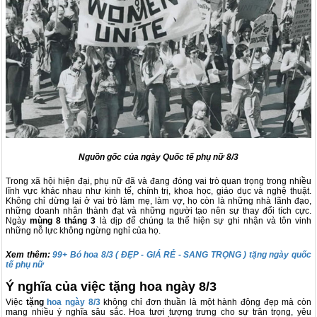
Nguồn gốc của ngày Quốc tế phụ nữ 8/3
Trong xã hội hiện đại, phụ nữ đã và đang đóng vai trò quan trọng trong nhiều
lĩnh vực khác nhau như kinh tế, chính trị, khoa học, giáo dục và nghệ thuật.
Không chỉ dừng lại ở vai trò làm mẹ, làm vợ, họ còn là những nhà lãnh đạo,
những doanh nhân thành đạt và những người tạo nên sự thay đổi tích cực.
Ngày
mùng 8 tháng 3
là dịp để chúng ta thể hiện sự ghi nhận và tôn vinh
những nỗ lực không ngừng nghỉ của họ.
Xem thêm:
99+ Bó hoa 8/3 ( ĐẸP - GIÁ RẺ - SANG TRỌNG ) tặng ngày quốc
tế phụ nữ
Ý nghĩa của việc tặng hoa ngày 8/3
Việc
tặng
hoa ngày 8/3
không chỉ đơn thuần là một hành động đẹp mà còn
mang nhiều ý nghĩa sâu sắc. Hoa tươi tượng trưng cho sự trân trọng, yêu