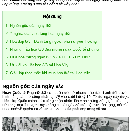
băn khoăn
8/3 tặng hoa gì
, hãy cùng
Hoa Vily
đi tìm ngay những
mẫu hoa
đẹp mùng 8 tháng 3
qua bài viết dưới đây nhé!
Nội dung
1. Nguồn gốc của ngày 8/3
2. Ý nghĩa của việc tặng hoa ngày 8/3
3. Hoa đẹp 8/3 - Dành tặng người phụ nữ yêu thương
4. Những mẫu hoa 8/3 đẹp mừng ngày Quốc tế phụ nữ
5. Mua hoa mừng ngày 8/3 ở đâu ĐẸP - UY TÍN?
6. Ưu đãi khi đặt hoa 8/3 tại Hoa Vily
7. Giải đáp thắc mắc khi mua hoa 8/3 tại Hoa Vily
Nguồn gốc của ngày 8/3
Ngày Quốc tế Phụ nữ 8/3
có nguồn gốc từ phong trào đấu tranh đòi quyền
bình đẳng của nữ công nhân tại Mỹ vào cuối thế kỷ 19. Từ đó, ngày này được
Liên Hợp Quốc chính thức công nhận nhằm tôn vinh những đóng góp của phụ
nữ trong mọi lĩnh vực. Đây không chỉ là ngày để thể hiện sự trân trọng, mà còn
nhắc nhở về quyền lợi và sự bình đẳng của phái đẹp trong xã hội.