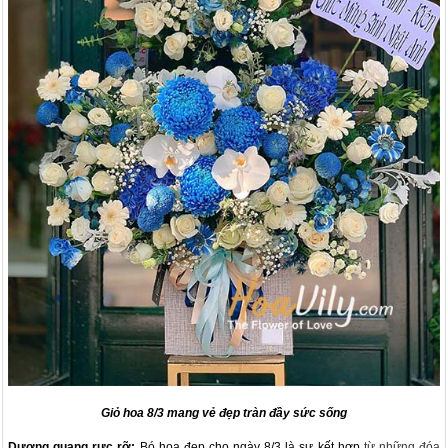
Giỏ hoa 8/3 mang vẻ đẹp tràn đầy sức sống
Dương quang rực rỡ:
Bó hoa đẹp cho ngày 8/3 là sự kết hợp
từ những đóa