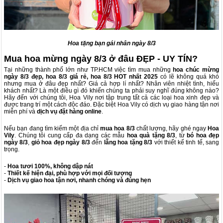
Hoa tặng bạn gái nhân ngày 8/3
Mua hoa mừng ngày 8/3 ở đâu ĐẸP - UY TÍN?
Tại những thành phố lớn như TP.HCM việc tìm mua những
hoa chúc mừng
ngày 8/3 đẹp, hoa 8/3 giá rẻ, hoa 8/3 HOT nhất 2025
có lẽ không quá khó
nhưng mua ở đâu đẹp nhất? Giá cả hợp lí nhất? Nhân viên nhiệt tình, hiếu
khách nhất? Là một điều gì đó khiến chúng ta phải suy nghĩ đúng không nào?
Hãy đến với chúng tôi, Hoa Vily nơi tập trung tất cả các loại hoa xinh đẹp và
được trang trí một cách độc đáo. Đặc biệt Hoa Vily có dịch vụ giao hàng tận nơi
miễn phí và
dịch vụ đặt hàng online
.
Nếu bạn đang tìm kiếm một địa chỉ
mua hoa 8/3
chất lượng, hãy ghé ngay
Hoa
Vily
. Chúng tôi cung cấp đa dạng các mẫu
hoa quà tặng 8/3
, từ
bó hoa đẹp
ngày 8/3
,
giỏ hoa đẹp ngày 8/3
đến
lẵng hoa tặng 8/3
với thiết kế tinh tế, sang
trọng.
-
Hoa tươi 100%, không dập nát
-
Thiết kế hiện đại, phù hợp với mọi đối tượng
-
Dịch vụ giao hoa tận nơi, nhanh chóng và đúng hẹn