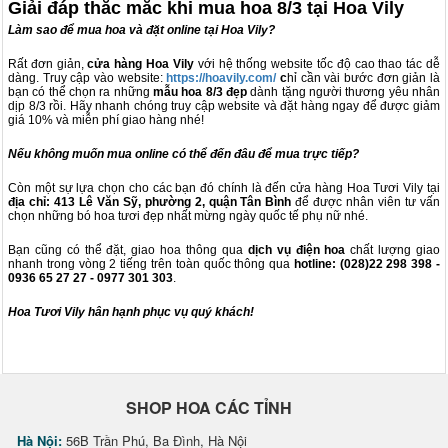
Giải đáp thắc mắc khi mua hoa 8/3 tại Hoa Vily
Làm sao để mua hoa và đặt online tại Hoa Vily?
Rất đơn giản,
cửa hàng Hoa Vily
với hệ thống website tốc độ cao thao tác dễ
dàng. Truy cập vào website:
https://hoavily.com/
c
hỉ cần vài bước đơn giản là
bạn có thể chọn ra những
mẫu hoa 8/3 đẹp
dành tặng người thương yêu nhân
dịp 8/3 rồi. Hãy nhanh chóng truy cập website và đặt hàng ngay để được giảm
giá 10% và miễn phí giao hàng nhé!
Nếu không muốn mua online có thể đến đâu để mua trực tiếp?
Còn một sự lựa chọn cho các bạn đó chính là đến cửa hàng Hoa Tươi Vily tại
địa chỉ: 413 Lê Văn Sỹ, phường 2, quận Tân Bình
để được nhân viên tư vấn
chọn những bó hoa tươi đẹp nhất mừng ngày quốc tế phụ nữ nhé.
Bạn cũng có thể đặt, giao hoa thông qua
dịch vụ điện hoa
chất lượng giao
nhanh trong vòng 2 tiếng trên toàn quốc thông qua
hotline:
(028)22 298 398 -
0936 65 27 27 - 0977 301 303
.
Hoa Tươi Vily hân hạnh phục vụ quý khách!
SHOP HOA CÁC TỈNH
Hà Nội:
56B Trần Phú, Ba Đình, Hà Nội