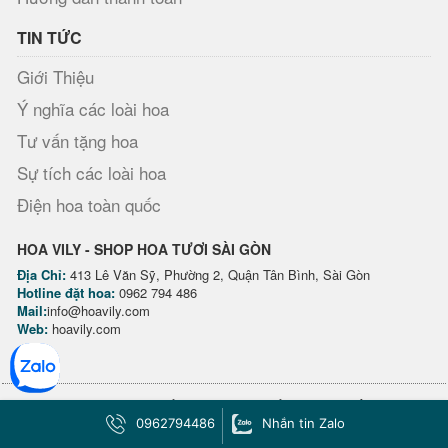
TIN TỨC
Giới Thiệu
Ý nghĩa các loài hoa
Tư vấn tặng hoa
Sự tích các loài hoa
Điện hoa toàn quốc
HOA VILY - SHOP HOA TƯƠI SÀI GÒN
Địa Chỉ:
413 Lê Văn Sỹ, Phường 2, Quận Tân Bình, Sài Gòn
Hotline đặt hoa:
0962 794 486
Mail:
info@hoavily.com
Web:
hoavily.com
Cập nhật thông tin khuyến mãi nhanh nhất hưởng quyền lợi giảm
0962794486
Nhắn tin Zalo
giá riêng biệt