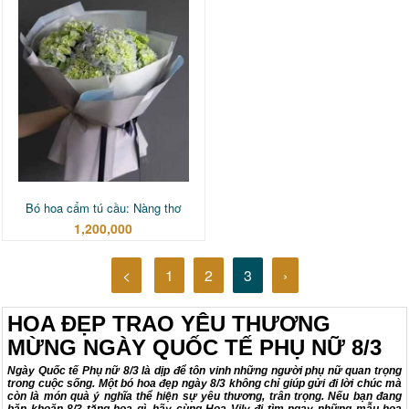
Bó hoa cẩm tú cầu: Nàng thơ
1,200,000
<
1
2
3
›
HOA ĐẸP TRAO YÊU THƯƠNG
MỪNG NGÀY QUỐC TẾ PHỤ NỮ 8/3
Ngày Quốc tế Phụ nữ
8/3
là dịp để tôn vinh những người phụ nữ quan trọng
trong cuộc sống. Một
bó hoa đẹp ngày 8/3
không chỉ giúp gửi đi lời chúc mà
còn là món quà ý nghĩa thể hiện sự yêu thương, trân trọng. Nếu bạn đang