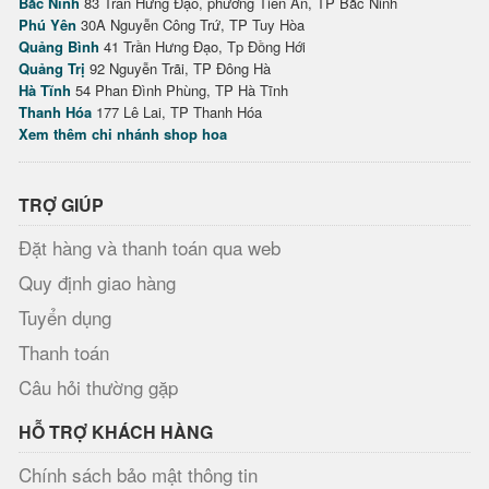
Bắc Ninh
83 Trần Hưng Đạo, phường Tiền An, TP Bắc Ninh
Phú Yên
30A Nguyễn Công Trứ, TP Tuy Hòa
Quảng Bình
41 Trần Hưng Đạo, Tp Đồng Hới
Quảng Trị
92 Nguyễn Trãi, TP Đông Hà
Hà Tĩnh
54 Phan Đình Phùng, TP Hà Tĩnh
Thanh Hóa
177 Lê Lai, TP Thanh Hóa
Xem thêm chi nhánh shop hoa
TRỢ GIÚP
Đặt hàng và thanh toán qua web
Quy định giao hàng
Tuyển dụng
Thanh toán
Câu hỏi thường gặp
HỖ TRỢ KHÁCH HÀNG
Chính sách bảo mật thông tin