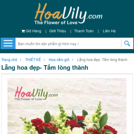
Giỏ Hàng
|
Giới Thiệu
|
Thanh Toán
|
Liên Hệ
Trang chủ
THIẾT KẾ
Hoa cắm giỏ
Lẵng hoa đẹp- Tấm lòng thành
Lẵng hoa đẹp- Tấm lòng thành