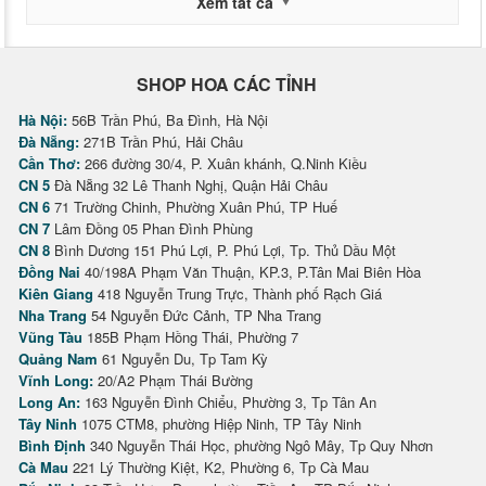
Xem tất cả
SHOP HOA CÁC TỈNH
Hà Nội:
56B Trần Phú, Ba Đình, Hà Nội
Đà Nẵng:
271B Trần Phú, Hải Châu
Cần Thơ:
266 đường 30/4, P. Xuân khánh, Q.Ninh Kiều
CN 5
Đà Nẵng 32 Lê Thanh Nghị, Quận Hải Châu
CN 6
71 Trường Chinh, Phường Xuân Phú, TP Huế
CN 7
Lâm Đồng 05 Phan Đình Phùng
CN 8
Bình Dương 151 Phú Lợi, P. Phú Lợi, Tp. Thủ Dầu Một
Đồng Nai
40/198A Phạm Văn Thuận, KP.3, P.Tân Mai Biên Hòa
Kiên Giang
418 Nguyễn Trung Trực, Thành phố Rạch Giá
Nha Trang
54 Nguyễn Đức Cảnh, TP Nha Trang
Vũng Tàu
185B Phạm Hồng Thái, Phường 7
Quảng Nam
61 Nguyễn Du, Tp Tam Kỳ
Vĩnh Long:
20/A2 Phạm Thái Bường
Long An:
163 Nguyễn Đình Chiểu, Phường 3, Tp Tân An
Tây Ninh
1075 CTM8, phường Hiệp Ninh, TP Tây Ninh
Bình Định
340 Nguyễn Thái Học, phường Ngô Mây, Tp Quy Nhơn
Cà Mau
221 Lý Thường Kiệt, K2, Phường 6, Tp Cà Mau