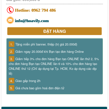
Hotline:
0962 794 486
info@hoavily.com
ĐẶT HÀNG
1.
Tặng miễn phí banner, thiệp (trị giá 20.000đ)
2.
Giảm ngay 20.000đ khi Bạn tạo đơn hàng Online
3.
Giảm tiếp 3% cho đơn hàng Bạn tạo ONLINE lần thứ 2, 5%
cho đơn hàng Bạn tạo ONLINE lần 6 và 10% cho đơn hàng tạo
ONLINE thứ 12 (Chỉ áp dụng tại Tp. HCM, Ko áp dụng các dịp
lễ)
4.
Giao gấp trong 2h
5.
Giá chưa bao gồm hoá đơn điện tử